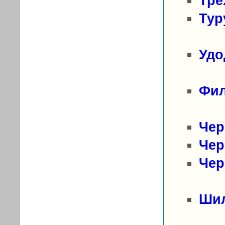
Тре
Тур
Удо
Фи
Чер
Чер
Чер
Шил