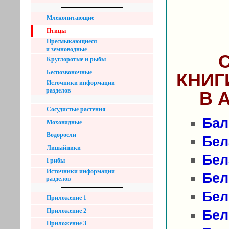
Млекопитающие
Птицы
Пресмыкающиеся
и земноводные
С
Круглоротые и рыбы
Беспозвоночные
КНИГ
Источники информации
разделов
В 
Сосудистые растения
Бал
Моховидные
Водоросли
Бел
Лишайники
Бел
Грибы
Источники информации
Бел
разделов
Бел
Приложение 1
Приложение 2
Бел
Приложение 3