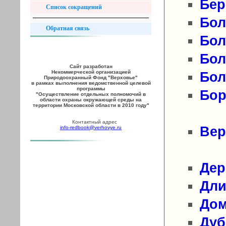
Бер
Список сокращений
Бол
Обратная связь
Бол
Бол
Сайт разработан
Некоммерческой организацией
Бол
Природоохранный Фонд "Верховье"
в рамках выполнения ведомственной целевой
программы
Бор
"Осуществление отдельных полномочий в
области охраны окружающей среды на
территории Московской области в 2010 году"
Контактный адрес
Вер
info-redbook@verhovye.ru
Дер
Дли
Дом
Дуб