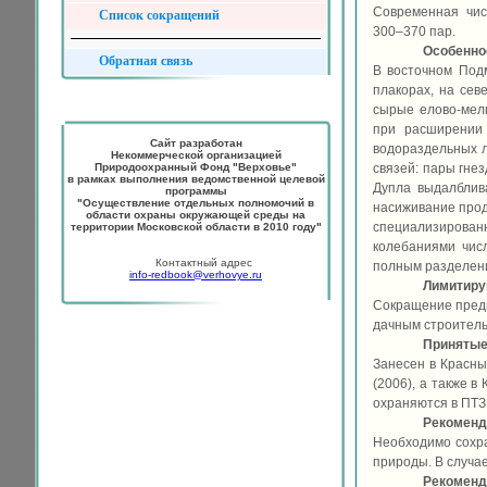
Современная чис
Список сокращений
300–370 пар.
Особеннос
Обратная связь
В восточном Под
плакорах, на сев
сырые елово-мелк
при расширении 
Сайт разработан
водораздельных л
Некоммерческой организацией
Природоохранный Фонд "Верховье"
связей: пары гне
в рамках выполнения ведомственной целевой
Дупла выдалблива
программы
"Осуществление отдельных полномочий в
насиживание прод
области охраны окружающей среды на
специализированн
территории Московской области в 2010 году"
колебаниями числ
Контактный адрес
полным разделени
info-redbook@verhovye.ru
Лимитир
Сокращение предп
дачным строитель
Принятые
Занесен в Красные
(2006), а также в
охраняются в ПТЗ 
Рекоменд
Необходимо сохра
природы. В случа
Рекоменд