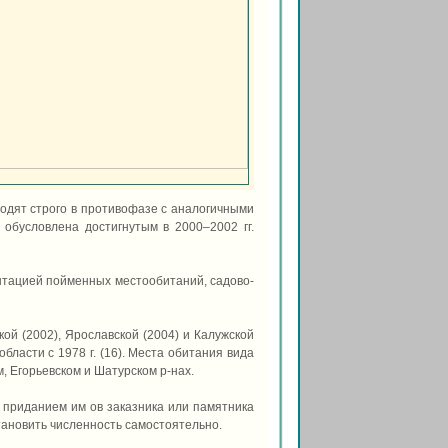
ходят строго в противофазе с аналогичными
 обусловлена достигнутым в 2000–2002 гг.
нтацией пойменных местообитаний, садово-
кой (2002), Ярославской (2004) и Калужской
области с 1978 г. (16). Места обитания вида
, Егорьевском и Шатурском р-нах.
 приданием им ов заказника или памятника
ановить численность самостоятельно.