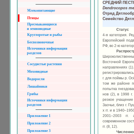
СРЕДНИЙ ПЕСТ
Dendrocopos me
Млекопитающие
Отряд Дятлообр
Птицы
Семейство Дятл
Пресмыкающиеся
и земноводные
Статус
Круглоротые и рыбы
4-я категория. Р
Европейский под
Беспозвоночные
РФ, во 2-ю катего
Источники информации
Распрост
разделов
Широколиственные
Восточной Европ
Сосудистые растения
направлениях (1).
Моховидные
регистрировались
г. для поймы р. О
Водоросли
том же районе гн
Лишайники
попытка гнездова
Грибы
нов (2), в 1998 г
резкое учащение 
Источники информации
разделов
Заочье, близ г. П
х гг. и в 1940–195
Приложение 1
2001–2003 гг. 
современном сост
Приложение 2
гг. (8, 12).
Приложение 3
Численно