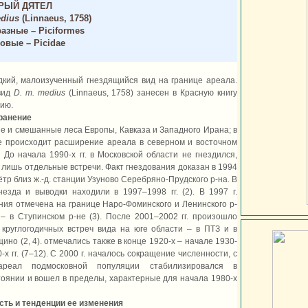
РЫЙ ДЯТЕЛ
dius
(Linnaeus, 1758)
азные – Piciformes
овые – Picidae
едкий, малоизученный гнездящийся вид на границе ареала.
вид
D. m. medius
(Linnaeus, 1758) занесен в Красную книгу
рию.
ранение
 и смешанные леса Европы, Кавказа и Западного Ирана; в
е происходит расширение ареала в северном и восточном
 До начала 1990-х гг. в Московской области не гнездился,
 лишь отдельные встречи. Факт гнездования доказан в 1994
сётр близ ж.-д. станции Узуново Серебряно-Прудского р-на. В
езда и выводки находили в 1997–1998 гг. (2). В 1997 г.
ния отмечена на границе Наро-Фоминского и Ленинского р-
. – в Ступинском р-не (3). После 2001–2002 гг. произошло
круглогодичных встреч вида на юге области – в ПТЗ и в
ущино (2, 4). отмечались также в конце 1920-х – начале 1930-
0-х гг. (7–12). С 2000 г. началось сокращение численности, с
ареал подмосковной популяции стабилизировался в
оянии и вошел в пределы, характерные для начала 1980-х
сть и тенденции ее изменения