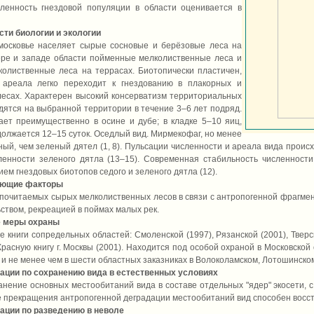
ленность гнездовой популяции в области оценивается в
ти биологии и экологии
московье населяет сырые сосновые и берёзовые леса на
ере и западе области пойменные мелколиственные леса и
олиственные леса на террасах. Биотопически пластичен,
ареала легко переходит к гнездованию в плакорных и
есах. Характерен высокий консерватизм территориальных
здятся на выбранной территории в течение 3–6 лет подряд.
ет преимущественно в осине и дубе; в кладке 5–10 яиц,
олжается 12–15 суток. Оседлый вид. Мирмекофаг, но менее
ый, чем зеленый дятел (1, 8). Пульсации численности и ареала вида проис
енности зеленого дятла (13–15). Современная стабильность численности
ем гнездовых биотопов седого и зеленого дятла (12).
ующие факторы
очитаемых сырых мелколиственных лесов в связи с антропогенной фрагме
ством, рекреацией в поймах малых рек.
 меры охраны
 книги сопредельных областей: Смоленской (1997), Рязанской (2001), Тверс
 Красную книгу г. Москвы (2001). Находится под особой охраной в Московской 
и не менее чем в шести областных заказниках в Волоколамском, Лотошинском
ации по сохранению вида в естественных условиях
нение основных местообитаний вида в составе отдельных "ядер" экосети, с
е прекращения антропогенной деградации местообитаний вид способен восст
ации по разведению в неволе