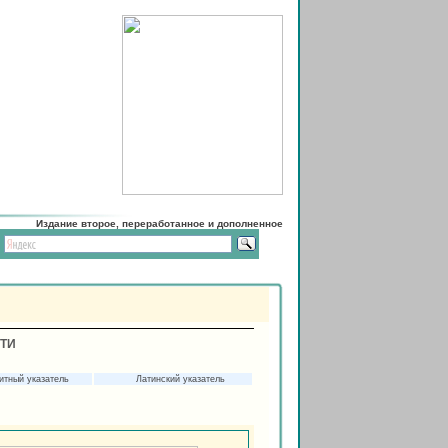
Издание второе, переработанное и дополненное
СТИ
итный указатель
Латинский указатель