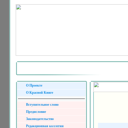
О Проекте
О Красной Книге
Вступительное слово
Предисловие
Законодательство
Редакционная коллегия