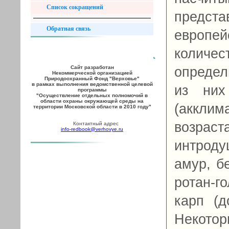
Список сокращений
предст
Обратная связь
европе
количе
Сайт разработан
определ
Некоммерческой организацией
Природоохранный Фонд "Верховье"
в рамках выполнения ведомственной целевой
из них
программы
"Осуществление отдельных полномочий в
области охраны окружающей среды на
(акклим
территории Московской области в 2010 году"
возрас
Контактный адрес
info-redbook@verhovye.ru
интрод
амур, б
ротан-г
карп (
Некотор