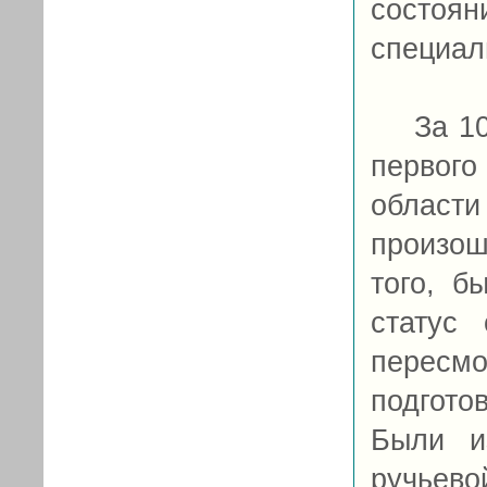
состоя
специал
За 10 
первого
области
произош
того, б
статус
пересмо
подгото
Были и
ручьев