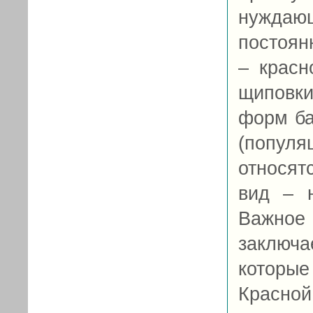
нуждаю
постоян
– красн
щиповки
форм ба
(попул
относят
вид – 
Важно
заключа
которые
Красной