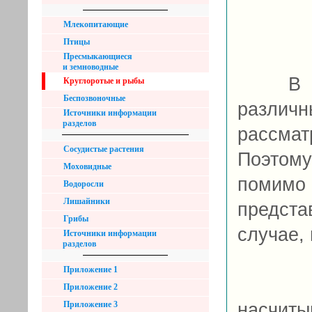
Млекопитающие
Птицы
Пресмыкающиеся
и земноводные
В данн
Круглоротые и рыбы
Беспозвоночные
разл
Источники информации
разделов
рассмат
Сосудистые растения
Поэтом
Моховидные
помим
Водоросли
Лишайники
предст
Грибы
случае, 
Источники информации
разделов
Приложение 1
Ихтио
Приложение 2
Приложение 3
насчиты