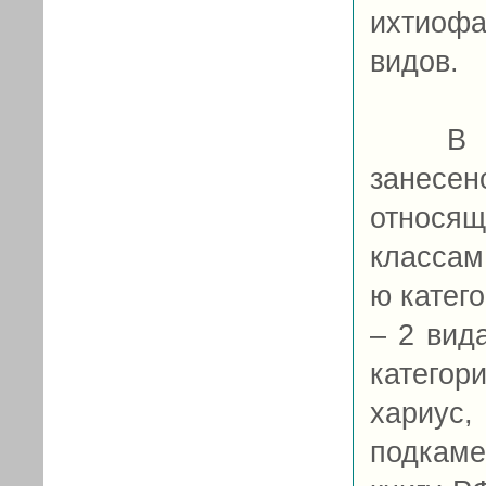
ихтиофа
видов.
В Крас
занесе
относящ
классам 
ю катег
– 2 вид
категор
хариу
подкам