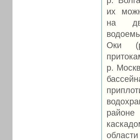
р. Волг
их мож
на дв
водоем
Оки (
приток
р. Моск
бассей
припл
водохра
районе
каскад
област