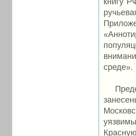
книгу Р
ручьев
Прилож
«Аннот
популяц
вниман
среде».
Предста
занесен
Москов
уязвим
Красну