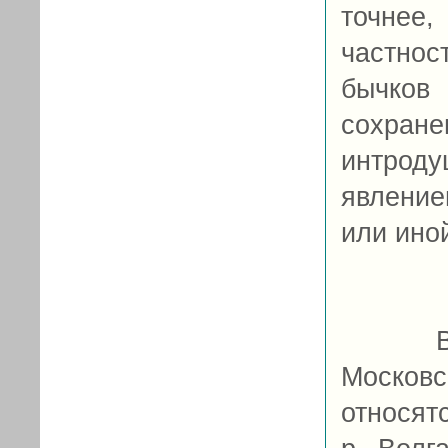
точнее,
частно
бычков
сохран
интрод
явление
или ино
Все 
Москов
относят