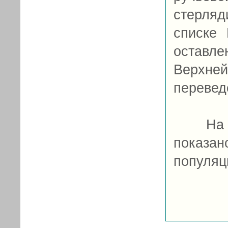
стерляд
списке 
оставл
Верхней
перевед
На схе
показ
популяц