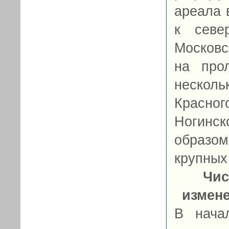
ареала 
к севе
Московс
на про
несколь
Красно
Ногинс
образо
крупных
Чис
измен
В нача