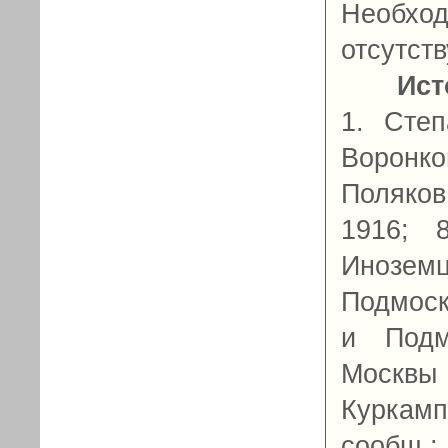
Необход
отсутств
Ист
1. Степ
Воронк
Поляков,
1916; 
Инозем
Подмоск
и Подм
Москвы
Куркамп
сообщ.; 