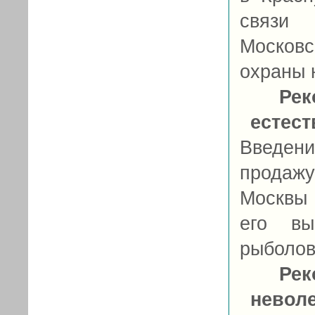
связи 
Москов
охраны 
Рек
естес
Введен
продаж
Москвы 
его вы
рыболов
Рек
невол