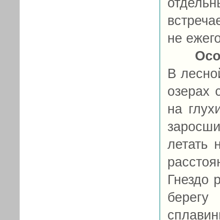
отдельн
встречае
не ежег
Осо
В лесно
озерах 
на глух
заросш
летать 
расстоя
Гнездо 
берегу
сплави