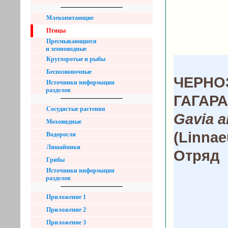
Млекопитающие
Птицы
Пресмыкающиеся
и земноводные
Круглоротые и рыбы
Беспозвоночные
ЧЕРНО
Источники информации
разделов
ГАГАРА
Сосудистые растения
Gavia a
Моховидные
(Linnae
Водоросли
Лишайники
Отряд
Грибы
Источники информации
разделов
Приложение 1
Приложение 2
Приложение 3