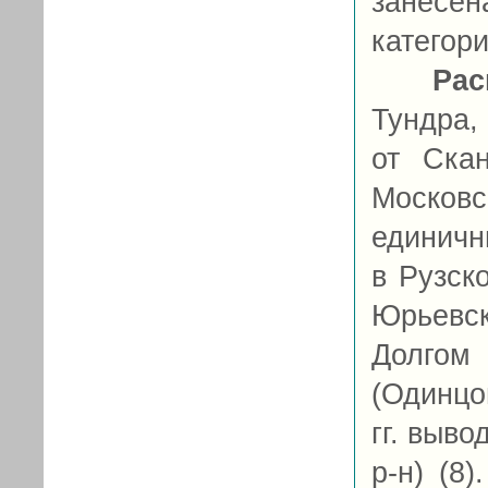
занесен
категори
Рас
Тундра,
от Ска
Москов
единичн
в Рузско
Юрьевс
Долгом
(Одинцо
гг. выво
р-н) (8