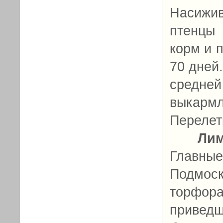
Насижи
птенцы 
корм и 
70 дней
средн
выкарм
Перелетн
Ли
Главны
Подмос
торфор
привед