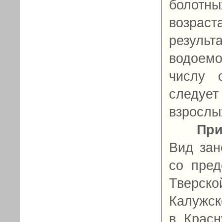
болотны
возрас
результ
водоем
числу 
следуе
взрослы
При
Вид зан
со пред
Тверск
Калужск
в Красн