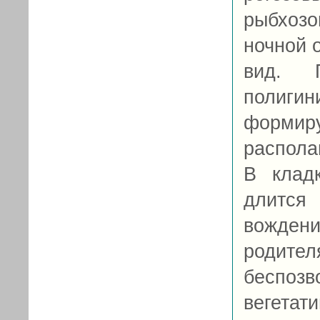
рыбхозо
ночной 
вид. П
полиг
форми
располаг
В клад
длится
вожден
родите
беспо
вегетати