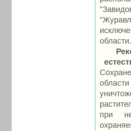
"Завид
"Журавл
исключ
области
Рек
естес
Сохран
облас
уничтож
растите
при не
охраняе