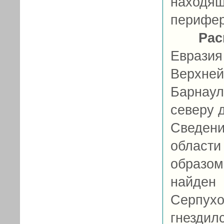
находя
перифер
Рас
Еврази
Верхне
Барнаул
северу д
Сведени
област
образо
найде
Серпухо
гнезди