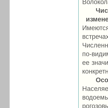
Волокол
Чис
измен
Имеютс
встреч
Численн
по-види
ее знач
конкрет
Осо
Населя
водоем
рогозов