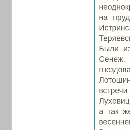
неоднок
на пруд
Истринс
Теряевс
Были из
Сенеж.
гнездов
Лотошин
встречи
Луховицк
а так ж
весенне