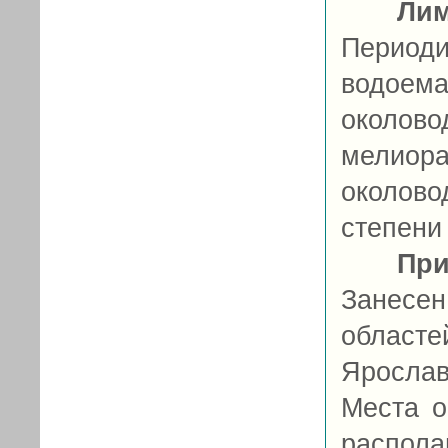
Ли
Период
водоема
околово
мелиора
околов
степени 
При
Занесе
областей
Яросла
Места о
распола