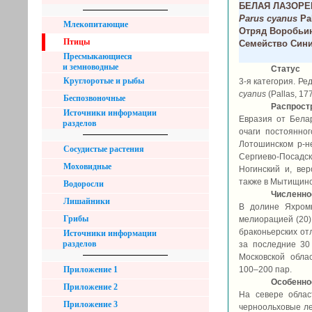
БЕЛАЯ ЛАЗОРЕВ
Parus cyanus
Pal
Млекопитающие
Отряд Воробьин
Птицы
Семейство Сини
Пресмыкающиеся
и земноводные
Статус
Круглоротые и рыбы
3-я категория. Р
cyanus
(Pallas, 17
Беспозвоночные
Распрост
Источники информации
Евразия от Бела
разделов
очаги постоянно
Лотошинском р-не
Сосудистые растения
Сергиево-Посадс
Моховидные
Ногинский и, вер
также в Мытищинск
Водоросли
Численно
Лишайники
В долине Яхромы
Грибы
мелиорацией (20),
браконьерских отл
Источники информации
разделов
за последние 30 
Московской обла
Приложение 1
100–200 пар.
Особеннос
Приложение 2
На севере обла
Приложение 3
черноольховые лес