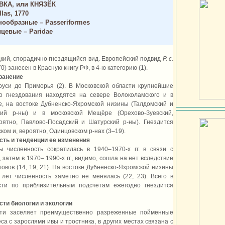
КА, или КНЯЗЁК
las, 1770
ообразные – Passeriformes
цевые – Paridae
едкий, спорадично гнездящийся вид. Европейский подвид
P. c.
70) занесен в Красную книгу РФ, в 4-ю категорию (1).
ранение
руси до Приморья (2). В Московской области крупнейшие
го гнездования находятся на севере Волоколамского и в
, на востоке Дубненско-Яхромской низины (Талдомский и
кий р-ны) и в московской Мещёре (Орехово-Зуевский,
оятно, Павлово-Посадский и Шатурский р-ны). Гнездится
ом и, вероятно, Одинцовском р-нах (3–19).
сть и тенденции ее изменения
 численность сократилась в 1940–1970-х гг. в связи с
 затем в 1970– 1990-х гг., видимо, сошла на нет вследствие
овов (14, 19, 21). На востоке Дубненско-Яхромской низины
лет численность заметно не менялась (22, 23). Всего в
сти по приблизительным подсчетам ежегодно гнездится
ти биологии и экологии
сти заселяет преимущественно разреженные пойменные
а с зарослями ивы и тростника, в других местах связана с