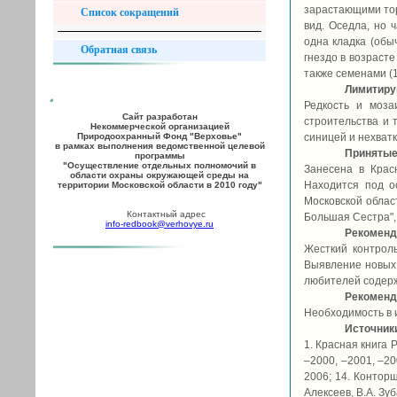
зарастающими то
Список сокращений
вид. Оседла, но ч
одна кладка (обы
Обратная связь
гнездо в возрасте
также семенами (14
Лимитир
Редкость и моза
Сайт разработан
строительства и 
Некоммерческой организацией
Природоохранный Фонд "Верховье"
синицей и нехватк
в рамках выполнения ведомственной целевой
Принятые
программы
"Осуществление отдельных полномочий в
Занесена в Красн
области охраны окружающей среды на
Находится под о
территории Московской области в 2010 году"
Московской облас
Контактный адрес
Большая Сестра",
info-redbook@verhovye.ru
Рекоменд
Жесткий контроль
Выявление новых 
любителей содерж
Рекоменд
Необходимость в 
Источник
1. Красная книга 
–2000, –2001, –20
2006; 14. Конторщ
Алексеев, В.А. Зуб