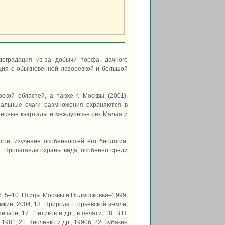
деградация из-за добычи торфа, дачного
нция с обыкновенной лазоревкой и большой
ской областей, а также г. Москвы (2001).
циальные очаги размножения охраняются в
"Лесные кварталы и междуречье рек Малая и
сти, изучение особенностей его биологии.
. Пропаганда охраны вида, особенно среди
998; 5–10. Птицы Москвы и Подмосковья–1999,
ёмкин, 2004; 13. Природа Егорьевской земли,
ечати; 17. Шитиков и др., в печати; 18. В.Н.
 1981; 21. Кисленко и др., 1990б; 22. Зубакин