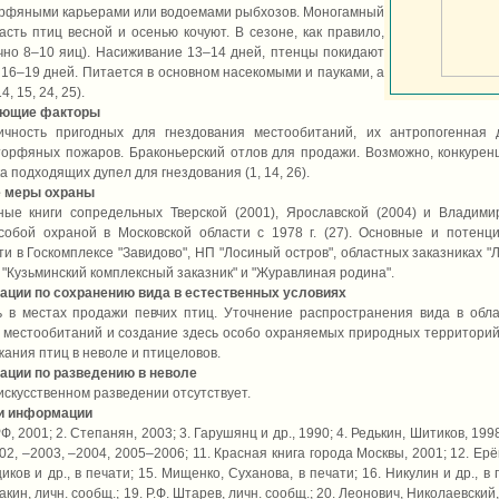
рфяными карьерами или водоемами рыбхозов. Моногамный
асть птиц весной и осенью кочуют. В сезоне, как правило,
чно 8–10 яиц). Насиживание 13–14 дней, птенцы покидают
 16–19 дней. Питается в основном насекомыми и пауками, а
, 15, 24, 25).
ующие факторы
ичность пригодных для гнездования местообитаний, их антропогенная 
торфяных пожаров. Браконьерский отлов для продажи. Возможно, конкуре
а подходящих дупел для гнездования (1, 14, 26).
 меры охраны
ые книги сопредельных Тверской (2001), Ярославской (2004) и Владимир
собой охраной в Московской области с 1978 г. (27). Основные и потен
ти в Госкомплексе "Завидово", НП "Лосиный остров", областных заказниках 
 "Кузьминский комплексный заказник" и "Журавлиная родина".
ации по сохранению вида в естественных условиях
 в местах продажи певчих птиц. Уточнение распространения вида в обла
местообитаний и создание здесь особо охраняемых природных территорий
ания птиц в неволе и птицеловов.
ации по разведению в неволе
искусственном разведении отсутствует.
и информации
РФ, 2001; 2. Степанян, 2003; 3. Гарушянц и др., 1990; 4. Редькин, Шитиков, 1
02, –2003, –2004, 2005–2006; 11. Красная книга города Москвы, 2001; 12. Ер
иков и др., в печати; 15. Мищенко, Суханова, в печати; 16. Никулин и др., в п
акин, личн. сообщ.; 19. Р.Ф. Штарев, личн. сообщ.; 20. Леонович, Николаевский,