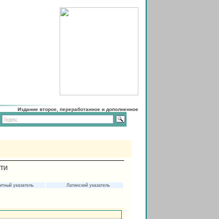
Издание второе, переработанное и дополненное
СТИ
итный указатель
Латинский указатель