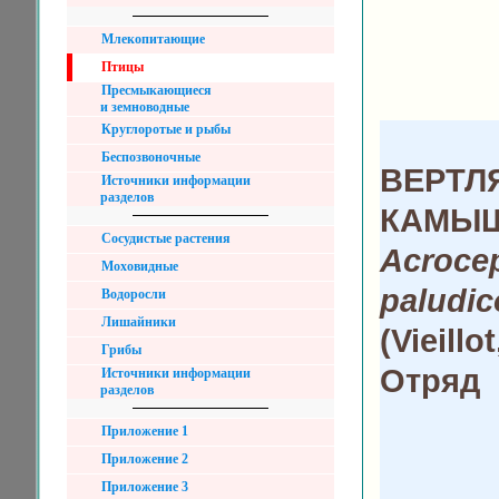
Млекопитающие
Птицы
Пресмыкающиеся
и земноводные
Круглоротые и рыбы
Беспозвоночные
ВЕРТЛ
Источники информации
разделов
КАМЫ
Сосудистые растения
Acroce
Моховидные
paludic
Водоросли
Лишайники
(Vieillo
Грибы
Отряд
Источники информации
разделов
Приложение 1
Приложение 2
Приложение 3