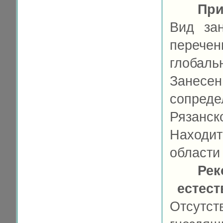
При
Вид за
переч
глобал
Занесе
сопреде
Рязанс
Находит
области 
Рек
естес
Отсутс