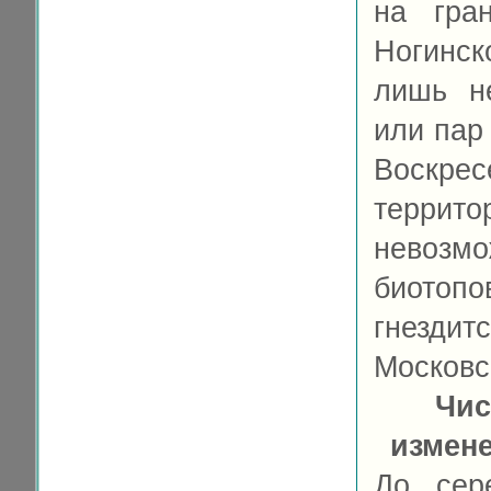
на гра
Ногинск
лишь н
или пар 
Воскрес
террит
невозм
биотопо
гнездит
Московс
Чис
измен
До сер