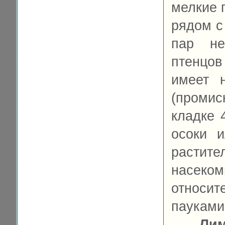
мелкие 
рядом с
пар не
птенцов
имеет 
(проми
кладке 
осоки и
растите
насек
относи
пауками 
Ли