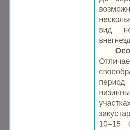
возможн
несколь
вид н
внегнез
Осо
Отлича
своеоб
период 
низинн
учас
закуста
10–15 