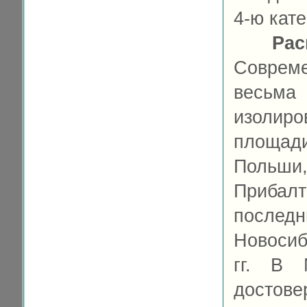
4-ю кате
Рас
Соврем
весьм
изолир
площад
Польши
Прибал
послед
Новосиб
гг. В 
достове