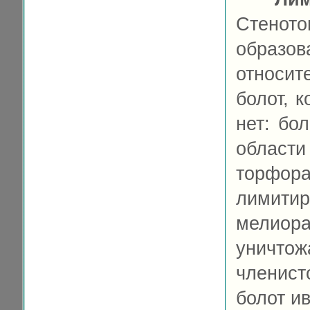
Стенот
образ
относит
болот, 
нет: бо
област
торфор
лимит
мелиор
уничто
членист
болот ив