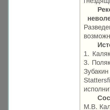
гнездящ
Рек
невол
Развед
возмож
Ист
1. Каляк
3. Поляк
Зубакин
Statt
исполни
Сос
М.В. Ка