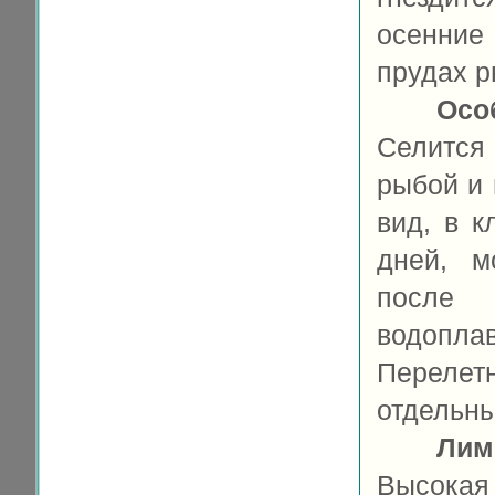
осенние 
прудах ры
Осо
Селится
рыбой и
вид, в к
дней, м
после 
водопл
Перелет
отдельны
Лим
Высокая