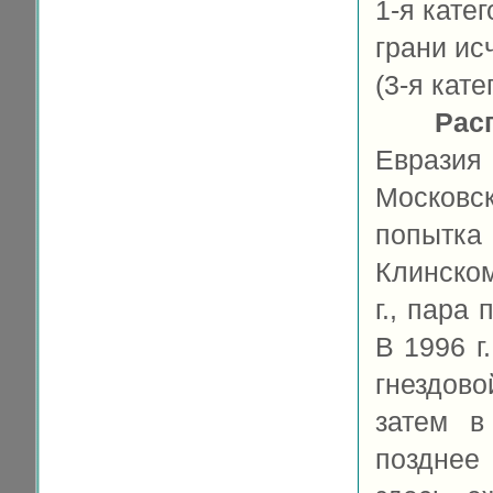
1-я кате
грани ис
(3-я кате
Рас
Евразия
Московс
попытка
Клинском
г., пара
В 1996 г
гнездово
затем в
позднее