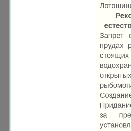
Лотошинс
Рек
естест
Запрет 
прудах 
стоящи
водохра
открыт
рыбомог
Создани
Придани
за пре
установ