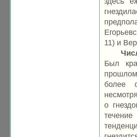
здесь е
гнездила
предпо
Егорьевс
11) и Ве
Чис
Был кра
прошлом;
более с
несмотря
о гнезд
течение
тенденци
гнездитс