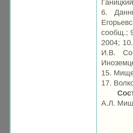
Ганицкий
6. Данн
Егорьевс
сообщ.; 
2004; 10
И.В. Со
Иноземце
15. Мищен
17. Волко
Сос
А.Л. Мищ