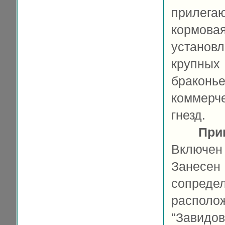
прилега
кормов
установ
крупны
бракон
коммерч
гнезд.
При
Включен
Занесен
сопредел
распол
"Завидов