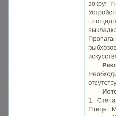
вокруг г
Устрой
площад
выклад
Пропага
рыбхоз
искусств
Рек
Необход
отсутству
Ист
1. Степа
Птицы М