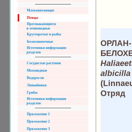
Млекопитающие
Птицы
Пресмыкающиеся
и земноводные
Круглоротые и рыбы
ОРЛАН-
Беспозвоночные
Источники информации
БЕЛОХ
разделов
Haliaee
Сосудистые растения
Моховидные
albicilla
Водоросли
(Linnaeu
Лишайники
Отряд
Грибы
Источники информации
разделов
Приложение 1
Приложение 2
Приложение 3