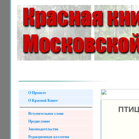
О Проекте
О Красной Книге
ПТИЦ
Вступительное слово
Предисловие
Законодательство
Редакционная коллегия