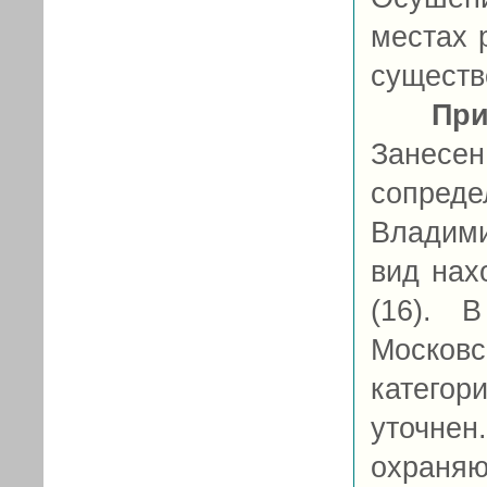
местах 
существ
При
Занесен
сопре
Владими
вид нах
(16). 
Москов
категор
уточн
охраняю