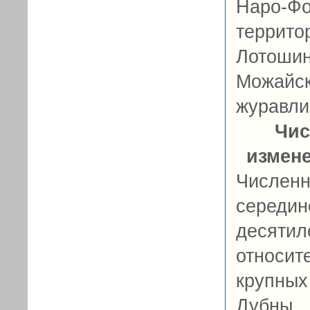
Наро-Фо
террито
Лотоши
Можайс
журавли
Чис
измен
Числен
середи
десятил
относит
крупных
Дубны