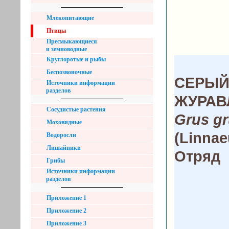
Млекопитающие
Птицы
Пресмыкающиеся
и земноводные
Круглоротые и рыбы
Беспозвоночные
СЕРЫ
Источники информации
разделов
ЖУРАВ
Сосудистые растения
Grus g
Моховидные
(Linnae
Водоросли
Лишайники
Отряд
Грибы
Источники информации
разделов
Приложение 1
Приложение 2
Приложение 3