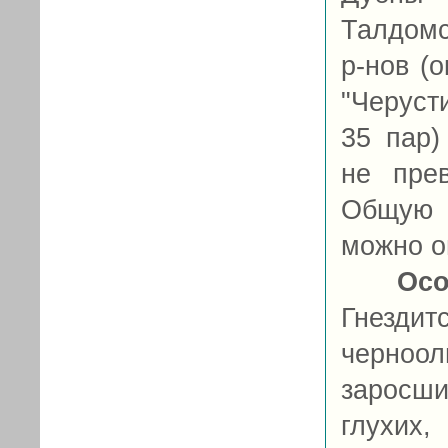
Талдомс
р-нов (
"Черуст
35 пар)
не пре
Общую 
можно о
Осо
Гнезди
черноо
заросши
глухих