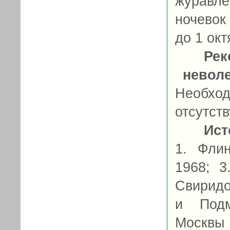
журавле
ночевок
до 1 окт
Рек
невол
Необход
отсутств
Ист
1. Флин
1968; 3
Свиридо
и Подм
Москвы