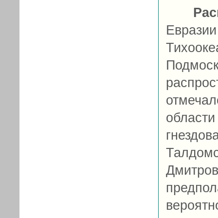
Рас
Евраз
Тихоо
Подмос
распр
отмеча
област
гнездов
Талдо
Дмитро
предпо
вероятн