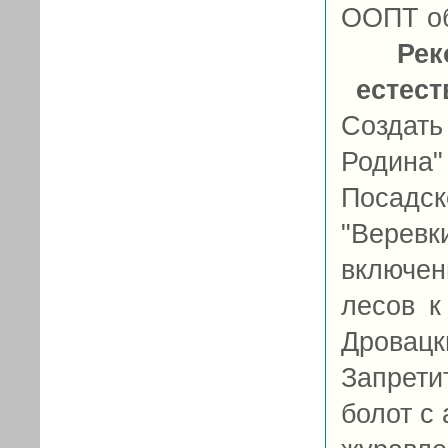
ООПТ об
Рек
естес
Создат
Родин
Посадс
"Веревк
включен
лесов к
Дровац
Запрет
болот с