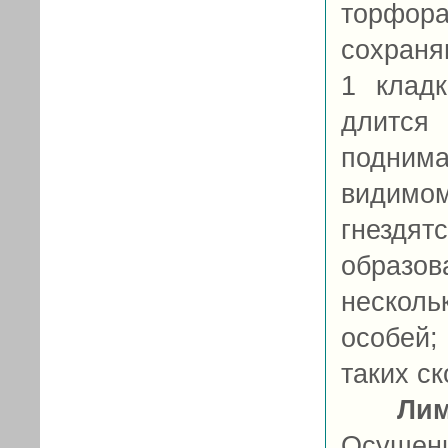
торфор
сохраня
1 клад
длится
подним
видимо
гнездя
образо
нескол
особей;
таких ск
Ли
Осушен