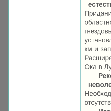
естес
Придан
облас
гнездо
установ
км и за
Расшире
Ока в Л
Рек
невол
Необхо
отсутств