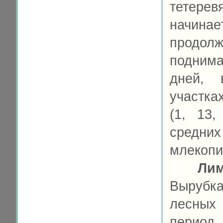
тетерев
начин
продо
подним
дней, 
участка
(1, 13
сред
млекоп
Ли
Вырубка
лесных 
период.