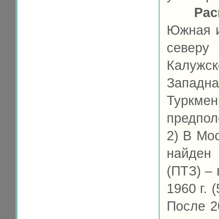
Рас
Южная и
северу
Калужс
Западн
Туркмен
предпол
2) В Мо
найден
(ПТЗ) – 
1960 г. 
После 2