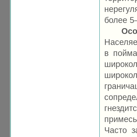
нерегул
более 5
Осо
Населяе
в пойма
широ
широко
гранича
сопред
гнездит
примес
Часто з