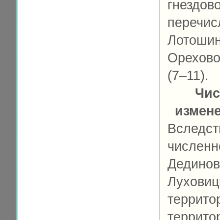
гнезд
переч
Лотоши
Орехов
(7–11).
Чис
измен
Вследс
числен
Дедино
Лухо
террито
террит