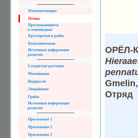
Млекопитающие
Птицы
Пресмыкающиеся
и земноводные
Круглоротые и рыбы
Беспозвоночные
ОРЁЛ-
Источники информации
разделов
Hieraae
Сосудистые растения
pennat
Моховидные
Gmelin,
Водоросли
Лишайники
Отряд
Грибы
Источники информации
разделов
Приложение 1
Приложение 2
Приложение 3