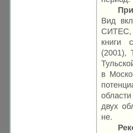
При
Вид вкл
СИТЕС,
книги 
(2001),
Тульско
в Моско
потенци
област
двух об
не.
Рек