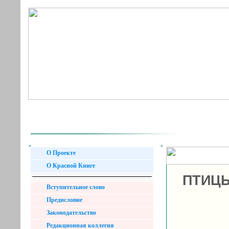
О Проекте
О Красной Книге
ПТИЦЫ
Вступительное слово
Предисловие
Законодательство
Редакционная коллегия