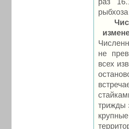
раз 16.
рыбхоза 
Чис
измен
Численн
не прев
всех из
остано
встреч
стайкам
трижды 
крупные 
террит