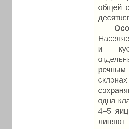
общей с
десятко
Осо
Населяе
и куст
отдель
речным 
склона
сохран
одна кла
4–5 яи
линяют 