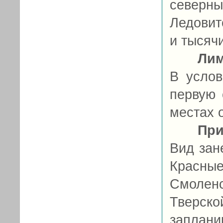
северн
Ледовит
и тысяч
Ли
В услов
первую 
местах о
При
Вид зан
Красны
Смолен
Тверско
заплани