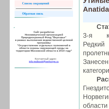
Утиные
Список сокращений
Anatid
Обратная связь
Ста
Сайт разработан
3-я ка
Некоммерческой организацией
Природоохранный Фонд "Верховье"
в рамках выполнения ведомственной целевой
Редкий
программы
"Осуществление отдельных полномочий в
области охраны окружающей среды на
территории Московской области в 2010 году"
пролет
Контактный адрес
Занесе
info-redbook@verhovye.ru
категор
Рас
Гнезди
Норвег
област