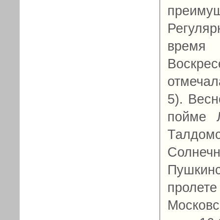
преиму
Регуляр
время
Воскре
отмечала
5). Вес
пойме Л
Талдомс
Солнеч
Пушкинс
пролет
Московс