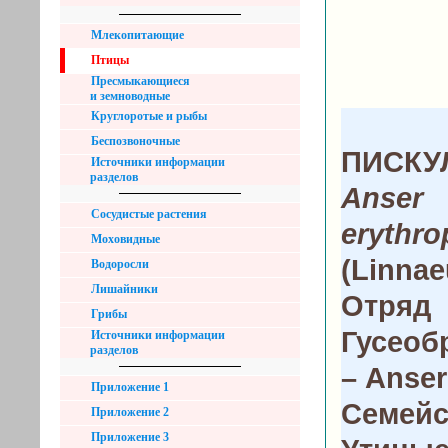
Млекопитающие
Птицы
Пресмыкающиеся
и земноводные
Круглоротые и рыбы
Беспозвоночные
ПИСКУ
Источники информации
разделов
Anser
Сосудистые растения
erythro
Моховидные
(Linnae
Водоросли
Лишайники
Отряд
Грибы
Гусеоб
Источники информации
разделов
– Anser
Приложение 1
Семейс
Приложение 2
Приложение 3