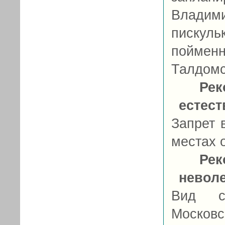
Владими
пискул
пойменн
Талдомс
Рек
естес
Запрет 
местах 
Рек
невол
Вид с
Московс