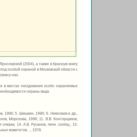
Ярославской (2004), а также в Красную книгу
 под особой охраной в Московской области с
ском р-нах.
ие в местах гнездования особо охраняемых
необходимости охраны вида.
в, 1990; 5. Шишкин, 1990; 6. Николаев и др.,
йлов, Морозова, 1998; 11. В.В. Конторщиков,
очерка. 14. А.В. Русанов, личн. сообщ.; 15.
льных комитетов…, 1978.