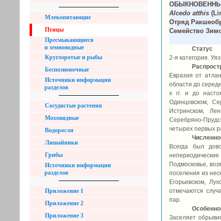
ОБЫКНОВЕННЫ
Alcedo atthis
(Li
Млекопитающие
Отряд Ракшеобр
Птицы
Семейство Зимо
Пресмыкающиеся
и земноводные
Статус
Круглоротые и рыбы
2-я категория. У
Распрост
Беспозвоночные
Евразия от атлан
Источники информации
области до середи
разделов
х гг. и до наст
Одинцовском, Сер
Сосудистые растения
Истринском, Лен
Моховидные
Серебряно-Прудск
четырех первых ра
Водоросли
Численно
Лишайники
Всегда был дов
Грибы
непериодические
Подмосковье, воз
Источники информации
разделов
поселения из неск
Егорьевском, Лух
Приложение 1
отмечаются случ
пар.
Приложение 2
Особеннос
Приложение 3
Заселяет обрывис