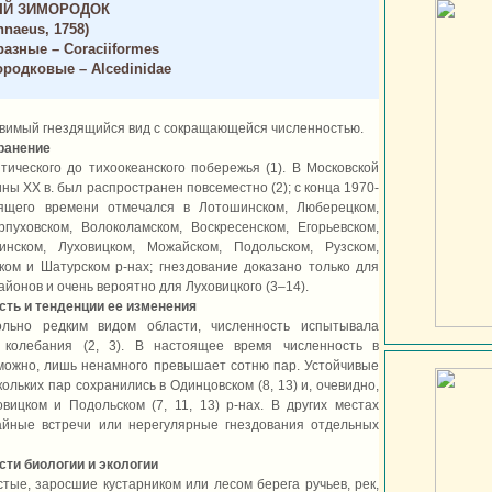
Й ЗИМОРОДОК
nnaeus, 1758)
азные – Coraciiformes
родковые – Alcedinidae
язвимый гнездящийся вид с сокращающейся численностью.
ранение
тического до тихоокеанского побережья (1). В Московской
ны XX в. был распространен повсеместно (2); с конца 1970-
оящего времени отмечался в Лотошинском, Люберецком,
пуховском, Волоколамском, Воскресенском, Егорьевском,
инском, Луховицком, Можайском, Подольском, Рузском,
ом и Шатурском р-нах; гнездование доказано только для
йонов и очень вероятно для Луховицкого (3–14).
сть и тенденции ее изменения
ольно редким видом области, численность испытывала
 колебания (2, 3). В настоящее время численность в
можно, лишь ненамного превышает сотню пар. Устойчивые
ольких пар сохранились в Одинцовском (8, 13) и, очевидно,
овицком и Подольском (7, 11, 13) р-нах. В других местах
айные встречи или нерегулярные гнездования отдельных
ти биологии и экологии
тые, заросшие кустарником или лесом берега ручьев, рек,