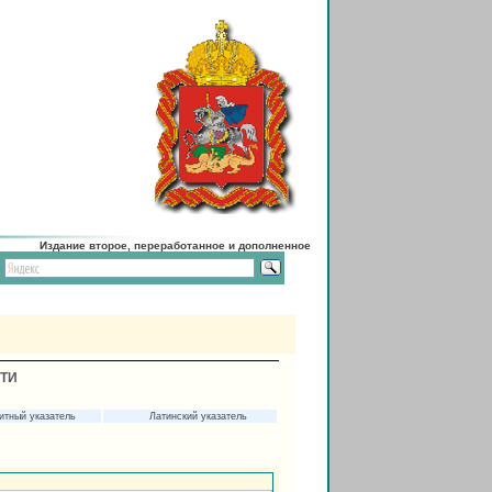
Издание второе, переработанное и дополненное
СТИ
итный указатель
Латинский указатель