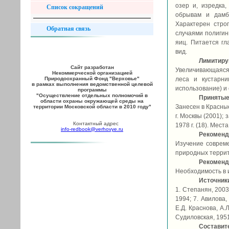
озер и, изредка
Список сокращений
обрывам и дамб
Характерен стро
Обратная связь
случаями полигин
яиц. Питается гл
вид.
Лимитир
Сайт разработан
Увеличивающаяся 
Некоммерческой организацией
Природоохранный Фонд "Верховье"
леса и кустарни
в рамках выполнения ведомственной целевой
использование) и 
программы
"Осуществление отдельных полномочий в
Принятые
области охраны окружающей среды на
Занесен в Красные
территории Московской области в 2010 году"
г. Москвы (2001);
Контактный адрес
1978 г. (18). Мес
info-redbook@verhovye.ru
Рекоменд
Изучение совреме
природных террит
Рекоменд
Необходимость в 
Источник
1. Степанян, 2003
1994; 7. Авилова,
Е.Д. Краснова, А.
Судиловская, 1951
Составит