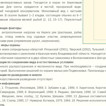
, мелиоративных канав. Гнездится в норах по береговым
ам. Для охоты нуждается в чистой, прозрачной воде.
гий гнездовой консерватизм. Моногамный вид с частыми
ии. В сезоне бывают 1–2 кладки, состоящие обычно из 6–7
авным образом мелкой рыбой (2, 13, 15–17). Перелетный
ующие факторы
антропогенная нагрузка на берега рек (распашка, рубка
ка, отвод земель под садовые участки, рекреационное
сами реки (спрямление русел, загрязнение).
 меры охраны
 книги сопредельных областей: Рязанской (2001), Тверской (2002), Тульской, 
 запланирован к занесению в Красную книгу Владимирской области. Находится
та обитания охраняются в двух областных заказниках в Волоколамском и Шатур
ации по сохранению вида в естественных условиях
нного распространения и численности вида. При необходимости – создан
орий. Выполнение решений по охране малых рек Подмосковья. Пропаганда 
ации по разведению в неволе
искусственном разведении отсутствует.
и информации
; 2. Птушенко, Иноземцев, 1968; 3. Зубакин и др., 1986; 4. Харитонов, Коротко
 Свиридова, 1998; 8. Воронецкий, 1998; 9. Редькин, Шитиков, 1998; 10. Само
Л. Мищенко, личн. сообщ.; 12. Кулигин, Шишкин, 1990; 13. Данные составителя 
; 16. Cramp, 1985; 17. Нумеров, Котюков, 1979, 1984; 18. Решение исполните
ель