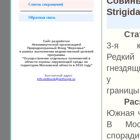
Совины
Список сокращений
Strigid
Обратная связь
Ста
Сайт разработан
3-я ка
Некоммерческой организацией
Природоохранный Фонд "Верховье"
в рамках выполнения ведомственной целевой
Редкий
программы
"Осуществление отдельных полномочий в
области охраны окружающей среды на
территории Московской области в 2010 году"
гнездящ
Контактный адрес
у се
info-redbook@verhovye.ru
границы
Рас
Южная ч
В Моск
споради