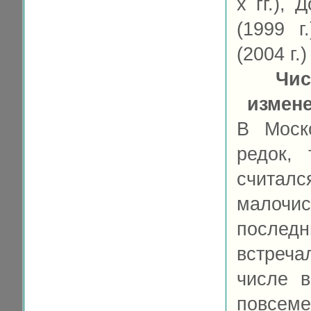
х гг.),
(1999 г
(2004 г.)
Чис
измен
В Моск
редок,
считал
малочи
последн
встреча
числе в
повсе