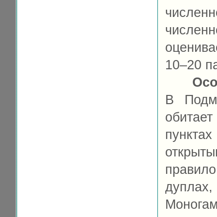
числен
числен
оценивае
10–20 п
Осо
В Подм
обитает
пунктах
открыт
правило
дупла
Моног