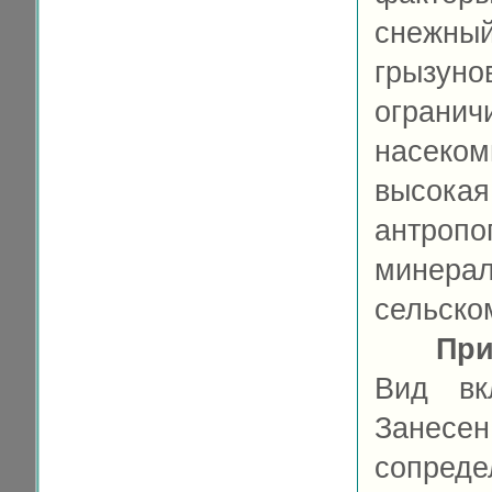
снежны
грызун
ограни
насеком
высока
антроп
минера
сельском
При
Вид вк
Занесен
сопреде