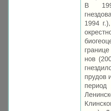
В 1990
гнездов
1994 г.)
окре
биогеоц
границе
нов (20
гнездил
прудов и
период
Ленинск
Клинском