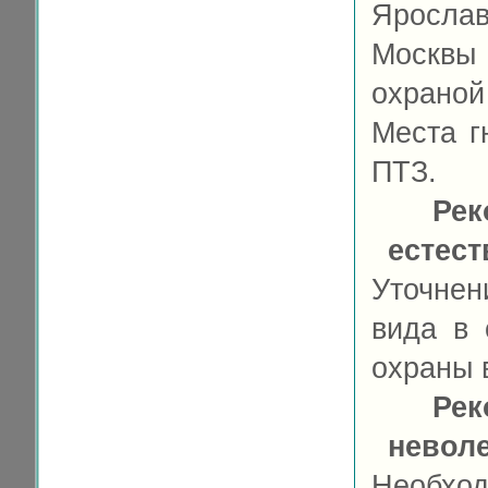
Ярослав
Москвы
охраной 
Места г
ПТЗ.
Рек
естес
Уточне
вида в 
охраны 
Рек
невол
Необход