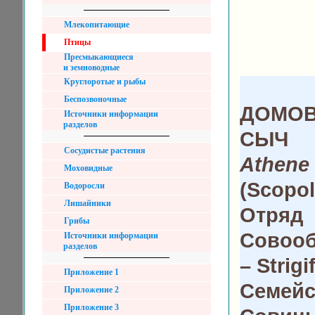
Млекопитающие
Птицы
Пресмыкающиеся
и земноводные
Круглоротые и рыбы
Беспозвоночные
ДОМО
Источники информации
разделов
СЫЧ
Сосудистые растения
Athene
Моховидные
(Scopol
Водоросли
Лишайники
Отряд
Грибы
Совоо
Источники информации
разделов
– Strig
Приложение 1
Семейс
Приложение 2
Приложение 3