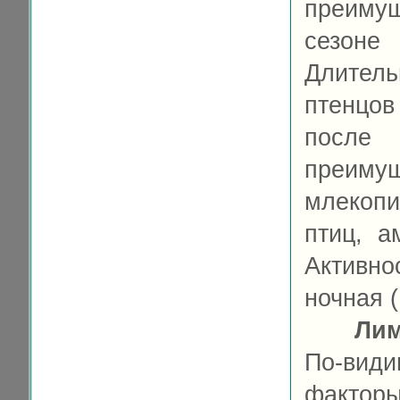
преиму
сезоне
Длитель
птенцов
посл
преи
млекоп
птиц, а
Активно
ночная (
Ли
По-вид
факторы