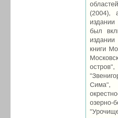
областе
(2004),
издании 
был вкл
издании
книги Мо
Московс
остров
"Звениг
Сима",
окрест
озерно-
"Урочище