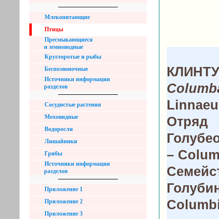
Млекопитающие
Птицы
Пресмыкающиеся
и земноводные
Круглоротые и рыбы
КЛИНТ
Беспозвоночные
Источники информации
Columb
разделов
Linnaeu
Сосудистые растения
Моховидные
Отряд
Водоросли
Голубе
Лишайники
– Colum
Грибы
Источники информации
Семейс
разделов
Голуби
Приложение 1
Columb
Приложение 2
Приложение 3