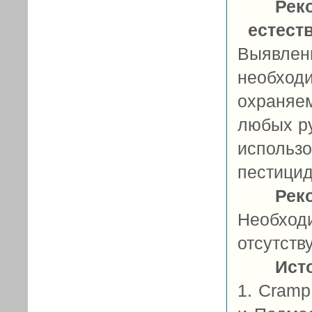
Рек
естест
Выявле
необхо
охраняе
любых ру
исполь
пестицид
Рек
Необход
отсутству
Ист
1. Cramp