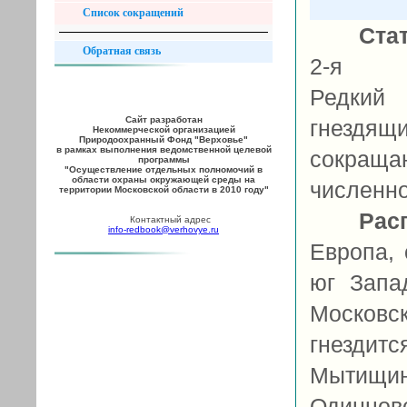
Список сокращений
Ста
Обратная связь
2-я ка
Редкий
Сайт разработан
гнездящи
Некоммерческой организацией
Природоохранный Фонд "Верховье"
в рамках выполнения ведомственной целевой
сокраща
программы
"Осуществление отдельных полномочий в
области охраны окружающей среды на
численно
территории Московской области в 2010 году"
Рас
Контактный адрес
info-redbook@verhovye.ru
Европа, 
юг Запа
Московск
гнезди
Мытищ
Одинцо