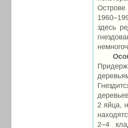
Острове
1960–19
здесь ре
гнездов
немногоч
Осо
Придерж
деревья
Гнездит
деревьев
2 яйца, 
находятс
2–4 кла