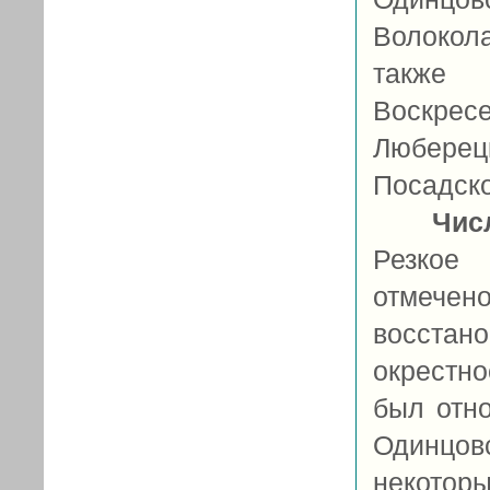
Волокол
также
Воскрес
Люберецк
Посадско
Чис
Резкое
отмечен
восстано
окрестно
был отн
Одинцов
некоторы