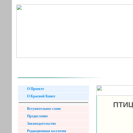
О Проекте
О Красной Книге
ПТИЦ
Вступительное слово
Предисловие
Законодательство
Редакционная коллегия