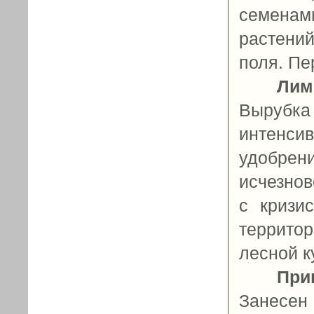
семена
растени
поля. Пер
Лим
Вырубка 
интенс
удобрен
исчезнов
с кризи
террито
лесной ку
При
Занесе