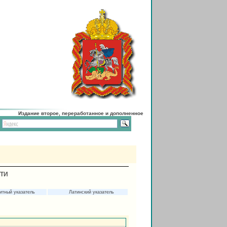
Издание второе, переработанное и дополненное
СТИ
итный указатель
Латинский указатель