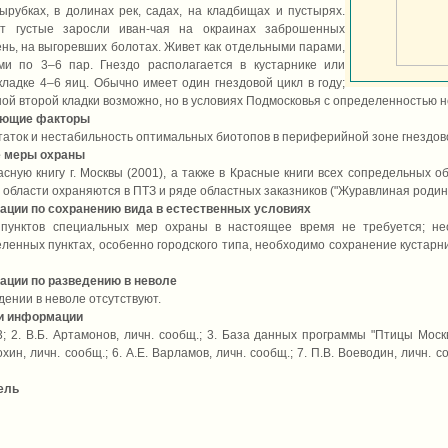
вырубках, в долинах рек, садах, на кладбищах и пустырях.
ет густые заросли иван-чая на окраинах заброшенных
ень, на выгоревших болотах. Живет как отдельными парами,
ми по 3–6 пар. Гнездо располагается в кустарнике или
кладке 4–6 яиц. Обычно имеет один гнездовой цикл в году;
й второй кладки возможно, но в условиях Подмосковья с определенностью не
ующие факторы
аток и нестабильность оптимальных биотопов в периферийной зоне гнездов
 меры охраны
асную книгу г. Москвы (2001), а также в Красные книги всех сопредельных 
 области охраняются в ПТЗ и ряде областных заказников ("Журавлиная родина"
ации по сохранению вида в естественных условиях
пунктов специальных мер охраны в настоящее время не требуется; не
еленных пунктах, особенно городского типа, необходимо сохранение кустарн
ации по разведению в неволе
дении в неволе отсутствуют.
и информации
3; 2. В.Б. Артамонов, личн. сообщ.; 3. База данных программы "Птицы Мос
рохин, личн. сообщ.; 6. А.Е. Варламов, личн. сообщ.; 7. П.В. Воеводин, личн. 
ель