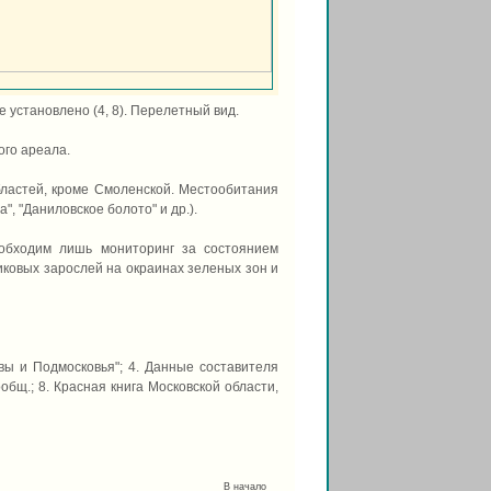
 установлено (4, 8). Перелетный вид.
ого ареала.
областей, кроме Смоленской. Местообитания
, "Даниловское болото" и др.).
обходим лишь мониторинг за состоянием
иковых зарослей на окраинах зеленых зон и
квы и Подмосковья"; 4. Данные составителя
сообщ.; 8. Красная книга Московской области,
В начало