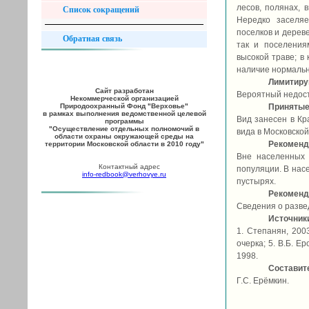
лесов, полянах, 
Список сокращений
Нередко заселя
поселков и дерев
Обратная связь
так и поселения
высокой траве; в 
наличие нормально
Лимитир
Сайт разработан
Вероятный недост
Некоммерческой организацией
Природоохранный Фонд "Верховье"
Принятые
в рамках выполнения ведомственной целевой
Вид занесен в Кр
программы
"Осуществление отдельных полномочий в
вида в Московской
области охраны окружающей среды на
Рекоменд
территории Московской области в 2010 году"
Вне населенных 
Контактный адрес
популяции. В нас
info-redbook@verhovye.ru
пустырях.
Рекоменд
Сведения о разве
Источник
1. Степанян, 200
очерка; 5. В.Б. Е
1998.
Составит
Г.С. Ерёмкин.