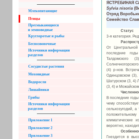
ЯСТРЕБИНАЯ С
Sylvia nisoria
(B
Млекопитающие
Отряд Воробьин
Птицы
Семейство Слав
Пресмыкающиеся
и земноводные
Статус
Круглоротые и рыбы
3-я категория. Ре
Распрост
Беспозвоночные
От Центральной
Источники информации
последние годы
разделов
Талдомского (3
Солнечногорского 
Сосудистые растения
(4) р-нов. Встре
Моховидные
Одинцовском (3), 
Шатурском (3, 4) 
Водоросли
(3, 4) и Можайском
Лишайники
Численно
Грибы
В последние годы
чему способствуе
Источники информации
разделов
сельхозугодий, а
положительному
Приложение 1
климатические и
вероятно, находит
Приложение 2
Особеннос
Приложение 3
Гнездится в выс