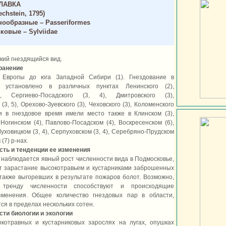
ЛАВКА
echstein, 1795)
ообразные – Passeriformes
ковые – Sylviidae
дкий гнездящийся вид.
ранение
 Европы до юга Западной Сибири (1). Гнездование в
 установлено в различных пунктах Ленинского (2),
), Сергиево-Посадского (3, 4), Дмитровского (3),
(3, 5), Орехово-Зуевского (3), Чеховского (3), Коломенского
чи в гнездовое время имели место также в Клинском (3),
Ногинском (4), Павлово-Посадском (4), Воскресенском (6),
Луховицком (3, 4), Серпуховском (3, 4), Серебряно-Прудском
 (7) р-нах.
сть и тенденции ее изменения
 наблюдается явный рост численности вида в Подмосковье,
т зарастание высокотравьем и кустарниками заброшенных
 также выгоревших в результате пожаров болот. Возможно,
 тренду численности способствуют и происходящие
зменения. Общее количество гнездовых пар в области,
ся в пределах нескольких сотен.
ти биологии и экологии
окотравных и кустарниковых зарослях на лугах, опушках