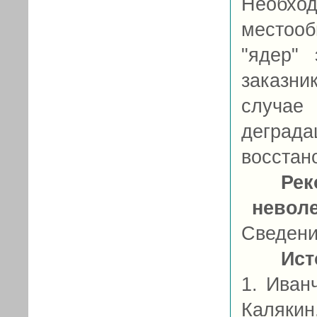
Необх
местоо
"ядер"
заказн
случа
деград
восстан
Рек
невол
Сведени
Ист
1. Иванч
Калякин