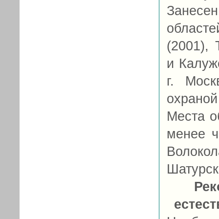
Занесе
област
(2001),
и Калуж
г. Мос
охраной 
Места о
менее ч
Волокол
Шатурск
Рек
естес