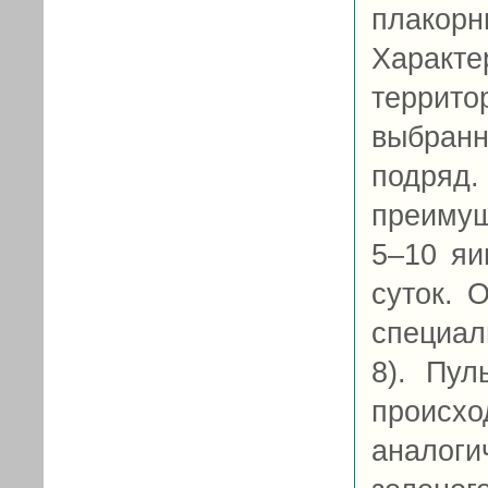
плакор
Харак
террито
выбран
подр
преимущ
5–10 яи
суток. 
специал
8). Пул
происх
аналог