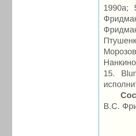
1990а; 
Фридма
Фридма
Птушенк
Морозов
Нанкинов
15. Blu
исполнит
Сос
В.С. Фр