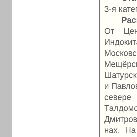
3-я кате
Рас
От Цен
Индоки
Московс
Мещёрск
Шатурск
и Павлов
север
Талдо
Дмитро
нах. На