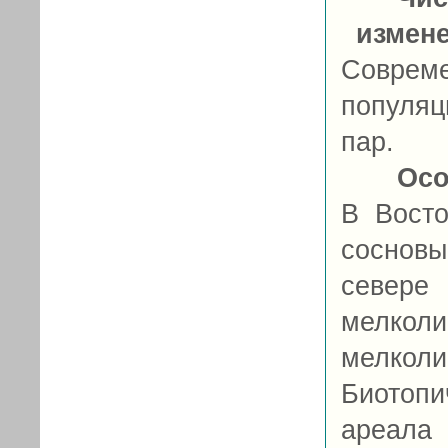
измен
Соврем
популяц
пар.
Осо
В Вост
сосновы
севере
мелкол
мелкол
Биотоп
ареала