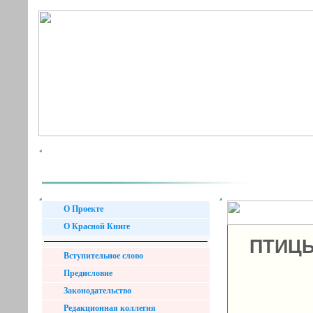
О Проекте
О Красной Книге
ПТИЦЫ
Вступительное слово
Предисловие
Законодательство
Редакционная коллегия