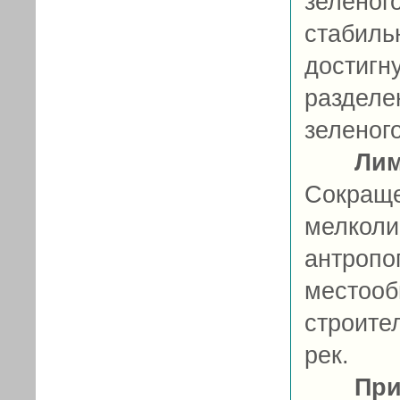
зелено
стабил
достиг
разделе
зеленого
Ли
Сокра
мелко
антроп
место
строите
рек.
При