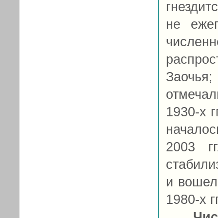
гнездит
не еже
числе
распро
Заочья
отмечал
1930-х г
началос
2003 г
стабили
и вошел
1980-х гг
Чис