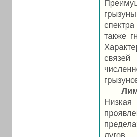
Преиму
грызуны
спектра
также г
Характе
связе
численн
грызунов
Ли
Низкая
проявле
предела
лугов