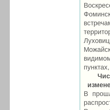
Воскр
Фоминс
встреч
террито
Лухов
Можайск
видимо
пунктах,
Чис
измен
В прош
распрос