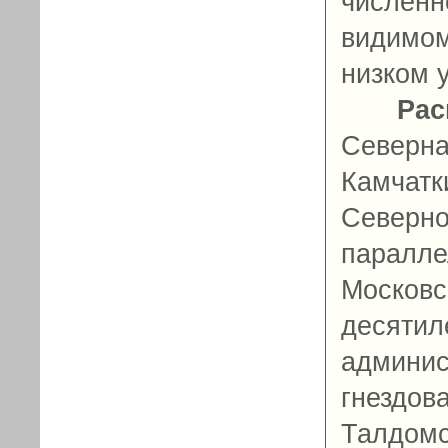
числен
видимом
низком 
Рас
Северна
Камчат
Северн
паралл
Моско
десяти
админис
гнездов
Талдо