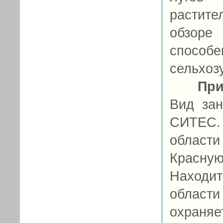
растите
обзоре
способ
сельхозу
При
Вид зан
СИТЕС. 
области
Красну
Находит
области 
охраняе