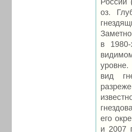
России 
оз. Глу
гнездя
Заметно
в 1980-
видимом
уровне.
вид гн
разреж
извест
гнездов
его окре
и 2007 