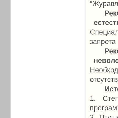
"Журавл
Рек
естес
Специа
запрета
Рек
невол
Необход
отсутств
Ист
1. Сте
програм
3. Птуш