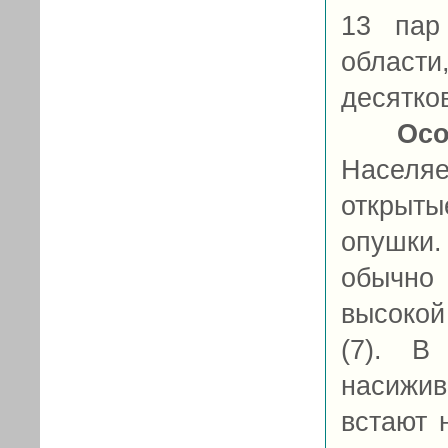
13 пар
области
десятков
Осо
Населяе
открыты
опушки
обычно
высокой
(7). В
насижи
встают 