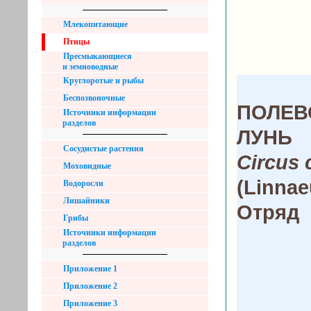
Млекопитающие
Птицы
Пресмыкающиеся
и земноводные
Круглоротые и рыбы
Беспозвоночные
ПОЛЕВ
Источники информации
разделов
ЛУНЬ
Сосудистые растения
Circus 
Моховидные
(Linnae
Водоросли
Лишайники
Отряд
Грибы
Источники информации
разделов
Приложение 1
Приложение 2
Приложение 3