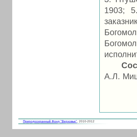
1903; 5
заказни
Богомол
Богом
исполнит
Сос
А.Л. Ми
Природоохранный Фонд "Верховье"
, 2010-2012