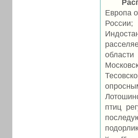
Рас
Европа о
России
Индост
расселяе
област
Московск
Тесовск
опросны
Лотошинс
птиц ре
последу
подорлик