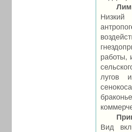
Лим
Низкий 
антропог
возде
гнездоп
работы,
сельског
лугов и
сенокос
браконь
коммерче
При
Вид вкл