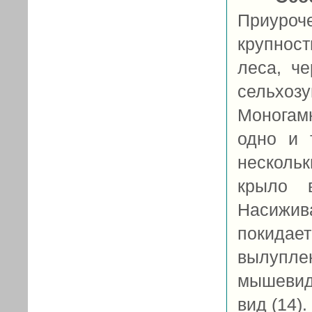
Приуро
крупнос
леса, ч
сельхозу
Моногам
одно и 
нескольк
крыло 
Насижи
покидает
вылупл
мышевид
вид (14).