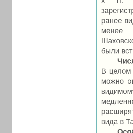
х гг. 
зарегист
ранее ви
менее 
Шаховск
были встр
Чис
В целом 
можно о
видимо
медленно
расширят
вида в Т
Осо