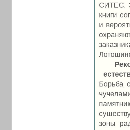
СИТЕС. 
книги со
и вероят
охраня
заказни
Лотошинс
Рек
естест
Борьба с
чучела
памятни
существ
зоны ра