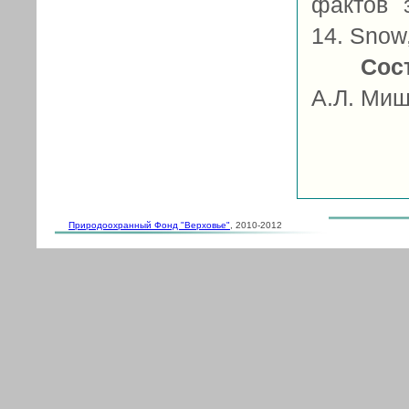
фактов з
14. Snow,
Сос
А.Л. Мищ
Природоохранный Фонд "Верховье"
, 2010-2012