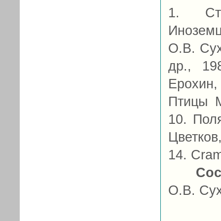
1. Ст
Иноземц
О.В. Су
др., 19
Ерохин,
Птицы М
10. Пол
Цветков
14. Cra
Сос
О.В. Су