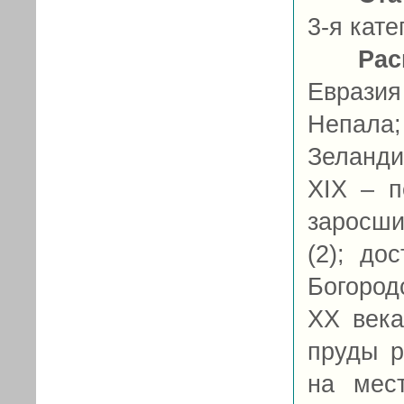
3-я кате
Рас
Евразия
Непала
Зеланди
XIX – п
заросши
(2); до
Богород
ХХ века
пруды р
на мес