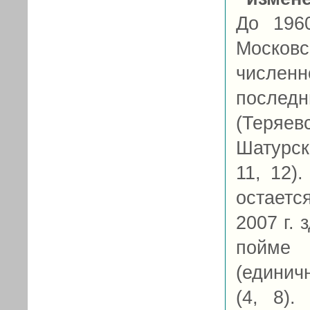
До 196
Москов
числен
послед
(Теря
Шатурск
11, 12)
остаетс
2007 г. 
пойме 
(единич
(4, 8)