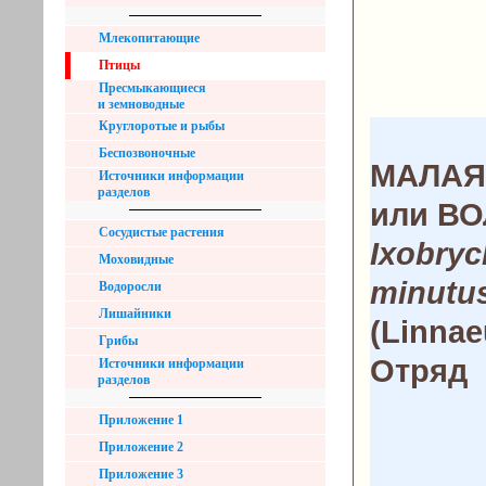
Млекопитающие
Птицы
Пресмыкающиеся
и земноводные
Круглоротые и рыбы
Беспозвоночные
МАЛАЯ
Источники информации
разделов
или В
Сосудистые растения
Ixobry
Моховидные
minutu
Водоросли
Лишайники
(Linnae
Грибы
Отряд
Источники информации
разделов
Приложение 1
Приложение 2
Приложение 3