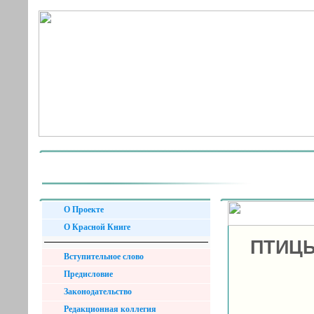
О Проекте
О Красной Книге
ПТИЦЫ
Вступительное слово
Предисловие
Законодательство
Редакционная коллегия