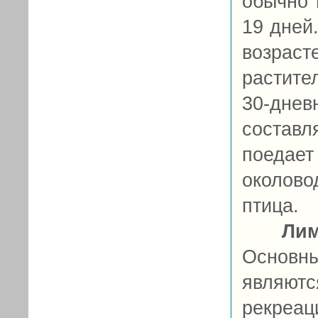
обычно 
19 дней
возраст
растите
30-днев
составл
поедае
околово
птица.
Ли
Основн
являютс
рекреац