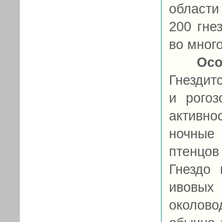
области
200 гне
во мног
Осо
Гнездит
и рого
активн
ночные
птенцов
Гнездо 
ивовых 
околово