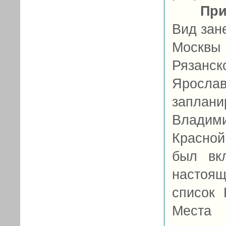
При
Вид зан
Москвы
Рязанс
Яросла
заплани
Владим
Красной
был вк
настоя
список 
Места 