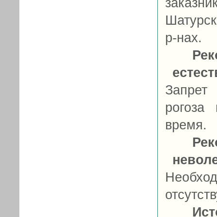
заказ
Шатурск
р-нах.
Рек
естес
Запрет
рогоза
время.
Рек
невол
Необход
отсутств
Ист