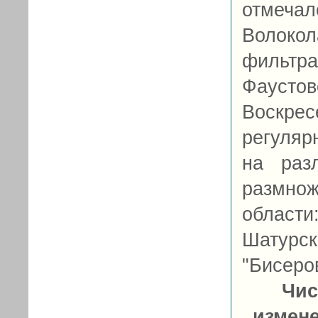
отмечал
Волокол
фильт
Фауст
Воскрес
регуляр
на раз
размнож
област
Шатур
"Бисеров
Чис
измен