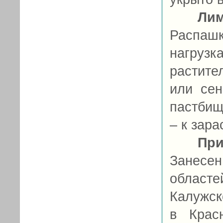
Ли
Распаш
нагрузк
растите
или се
пастбищ
– к зар
При
Занесе
областей
Калужск
в Крас