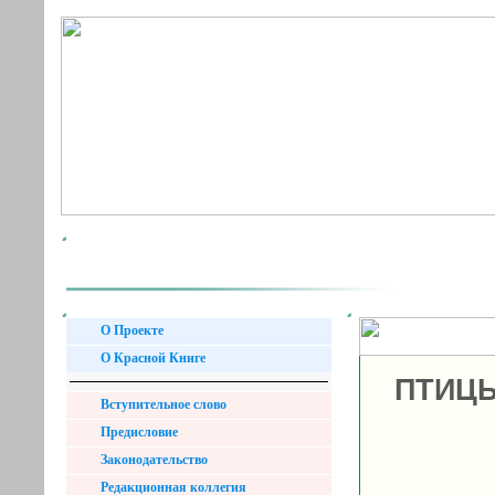
О Проекте
О Красной Книге
ПТИЦЫ
Вступительное слово
Предисловие
Законодательство
Редакционная коллегия