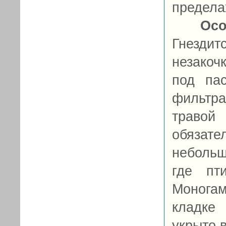
предела
Осо
Гнезди
незакоч
под па
фильтр
траво
обязате
небольш
где пт
Моногам
кладке
укрыто в