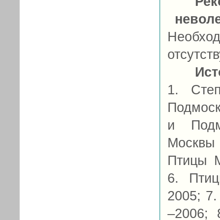
Рек
невол
Необход
отсутств
Ист
1. Сте
Подмоск
и Подм
Москвы
Птицы М
6. Пти
2005; 7
–2006;