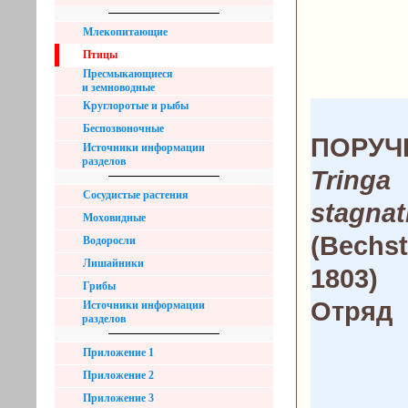
Млекопитающие
Птицы
Пресмыкающиеся
и земноводные
Круглоротые и рыбы
Беспозвоночные
ПОРУЧ
Источники информации
разделов
Tringa
Сосудистые растения
stagnati
Моховидные
(Bechst
Водоросли
Лишайники
1803)
Грибы
Отряд
Источники информации
разделов
Приложение 1
Приложение 2
Приложение 3