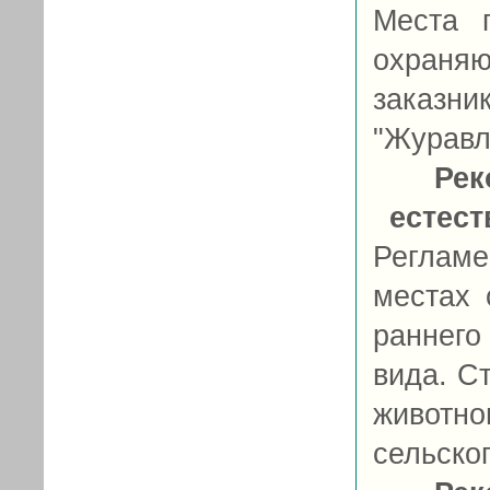
Места 
охраня
заказни
"Журавл
Рек
естес
Реглам
местах 
раннего
вида. С
животн
сельског