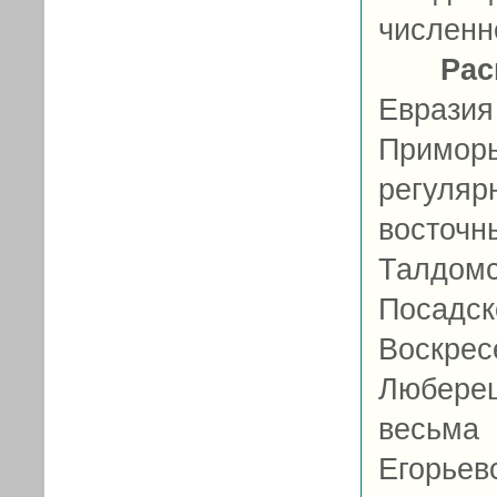
численн
Рас
Еврази
Примор
регуляр
восто
Талдомс
Посад
Воскрес
Люберец
весьма
Егорьев