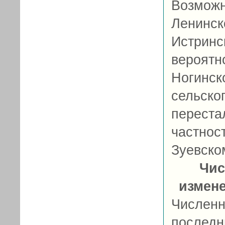
Возмож
Ленинск
Истринс
вероятн
Ногинс
сельско
переста
частнос
Зуевском
Чис
измен
Числен
послед