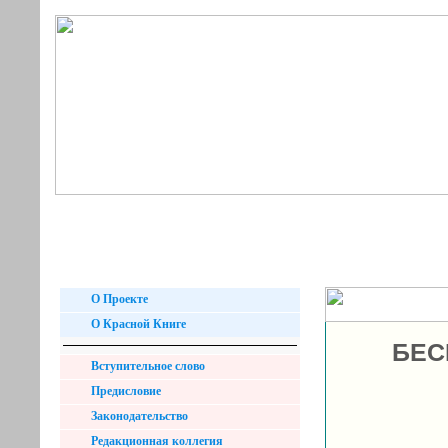
О Проекте
О Красной Книге
БЕС
Вступительное слово
Предисловие
Законодательство
Редакционная коллегия