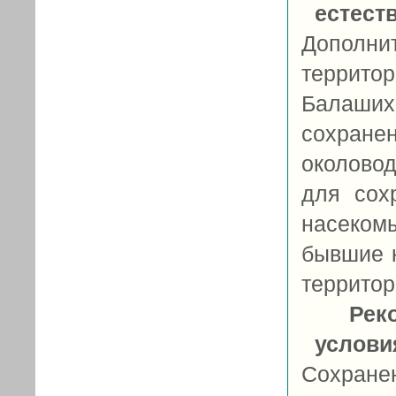
естест
Дополн
терри
Балаших
сохран
околово
для сох
насеко
бывшие к
территор
Рек
услови
Сохран