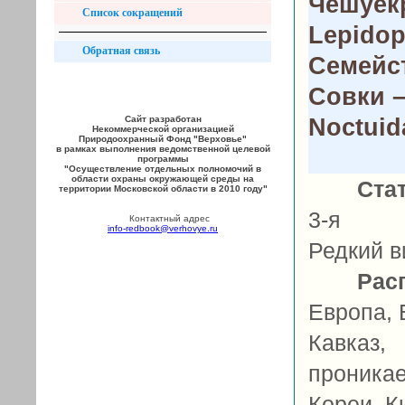
Чешуек
Список сокращений
Lepidop
Обратная связь
Семейс
Совки 
Noctuid
Сайт разработан
Некоммерческой организацией
Природоохранный Фонд "Верховье"
в рамках выполнения ведомственной целевой
программы
"Осуществление отдельных полномочий в
области охраны окружающей среды на
Ста
территории Московской области в 2010 году"
3-я ка
Контактный адрес
info-redbook@verhovye.ru
Редкий в
Рас
Европа, 
Кавказ
проника
Кореи, К