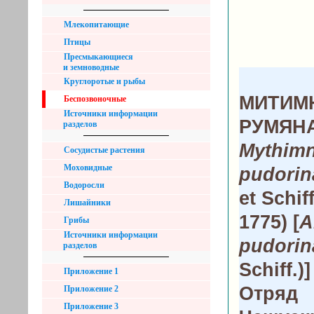
Млекопитающие
Птицы
Пресмыкающиеся
и земноводные
Круглоротые и рыбы
МИТИМ
Беспозвоночные
Источники информации
РУМЯН
разделов
Mythim
Сосудистые растения
Моховидные
pudorin
Водоросли
et Schif
Лишайники
1775) [
A
Грибы
Источники информации
pudori
разделов
Schiff.)]
Приложение 1
Отряд
Приложение 2
Приложение 3