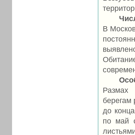
территори
Чис
В Москов
постоянн
выявлен
Обитани
совреме
Осо
Размах 
берегам р
до конца
по май 
листьям