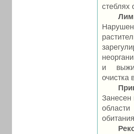
стеблях 
Лим
Наруш
растит
зарегу
неорган
и выжиг
очистка 
При
Занесен 
области
обитания
Рек