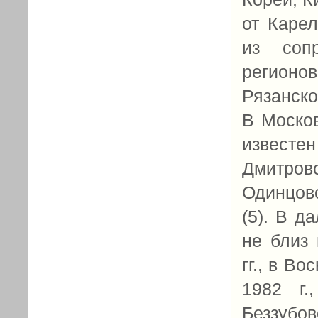
от Карел
из соп
регионо
Рязанской
В Москов
извест
Дмитровс
Одинцовс
(5). В д
не близ
гг., в В
1982 г.
Беззубов