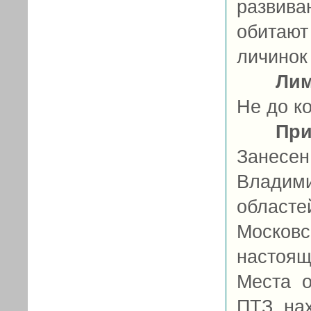
развив
обитают
личинок 
Ли
Не до к
При
Занесе
Владим
областе
Московс
настоя
Места о
ПТЗ, на