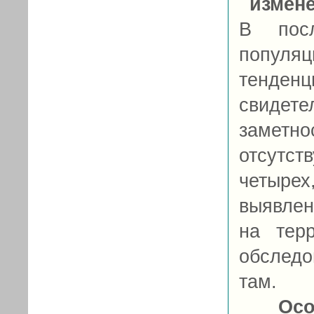
измен
В посл
популяц
тенде
свидет
заметно
отсутс
четыре
выявлен
на тер
обслед
там.
Осо