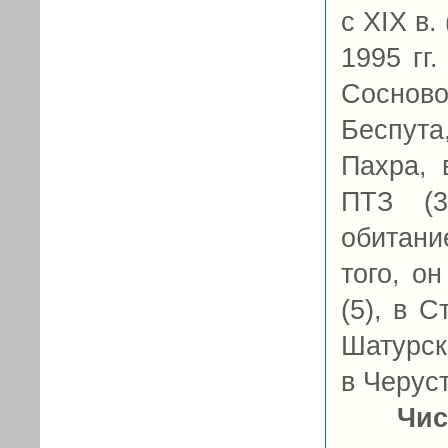
с XIX в.
1995 гг
Соснов
Беспут
Пахра, 
ПТЗ (3
обитани
того, о
(5), в 
Шатурск
в Черуст
Чис