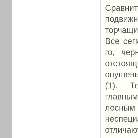
Сравни
подвиж
торчащ
Все сег
го, че
отстоя
опушен
(1). Т
главны
лесным
неспеци
отлича