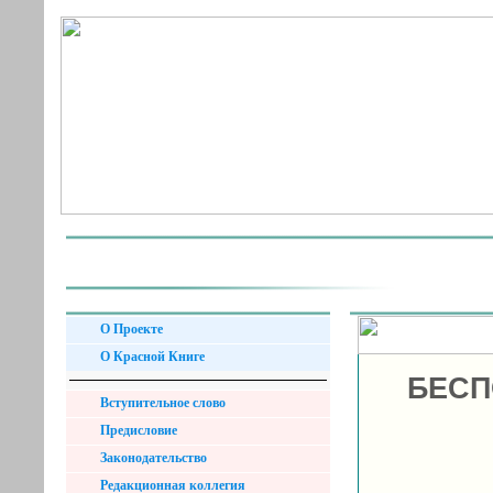
О Проекте
О Красной Книге
БЕСП
Вступительное слово
Предисловие
Законодательство
Редакционная коллегия