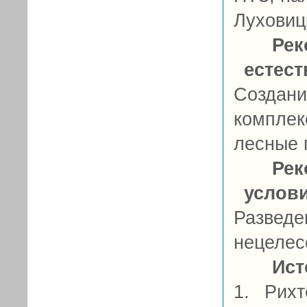
Луховиц
Рек
естес
Создан
комплек
лесные 
Рек
услов
Разве
нецелес
Ист
1. Рихт