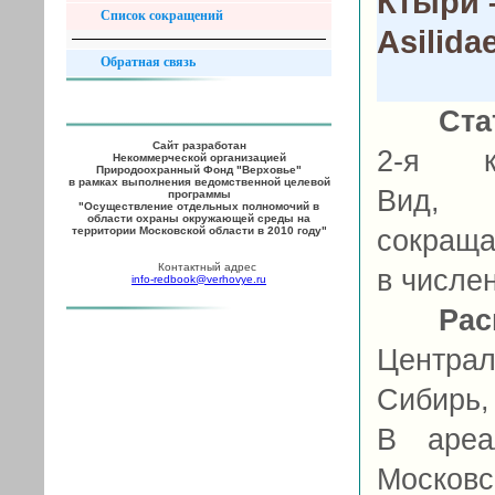
Ктыри 
Список сокращений
Asilida
Обратная связь
Ста
Сайт разработан
2-я ка
Некоммерческой организацией
Природоохранный Фонд "Верховье"
в рамках выполнения ведомственной целевой
Вид,
программы
"Осуществление отдельных полномочий в
области охраны окружающей среды на
территории Московской области в 2010 году"
сокращ
Контактный адрес
в числе
info-redbook@verhovye.ru
Рас
Центра
Сибирь,
В ареа
Московс