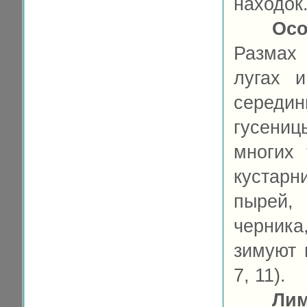
находок
Осо
Размах 
лугах 
середи
гусени
многих 
кустарн
пырей,
черника
зимуют 
7, 11).
Ли