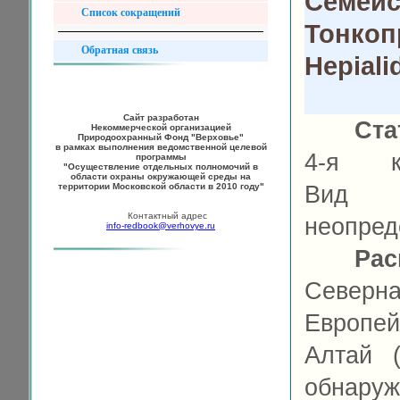
Семейс
Список сокращений
Тонкоп
Обратная связь
Hepiali
Сайт разработан
Ста
Некоммерческой организацией
Природоохранный Фонд "Верховье"
в рамках выполнения ведомственной целевой
4-я ка
программы
"Осуществление отдельных полномочий в
области охраны окружающей среды на
территории Московской области в 2010 году"
Вид
Контактный адрес
неопред
info-redbook@verhovye.ru
Рас
Север
Европе
Алтай 
обнаруж