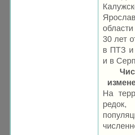
Калуж
Яросла
области
30 лет 
в ПТЗ и 
и в Серп
Чис
измен
На терр
редок,
попул
численн