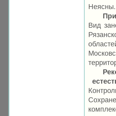
Неясны.
При
Вид зан
Рязанс
област
Моско
террито
Рек
естес
Контрол
Сохране
компл