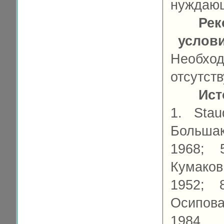
нуждающ
Рек
услов
Необх
отсутств
Ист
1. Stau
Большако
1968; 
Кумако
1952; 
Осипова
1984.