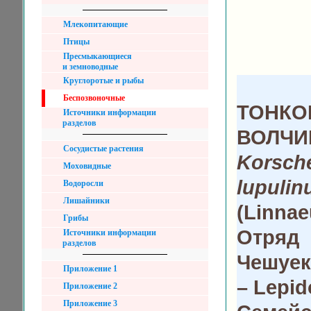
Млекопитающие
Птицы
Пресмыкающиеся
и земноводные
Круглоротые и рыбы
Беспозвоночные
ТОНКО
Источники информации
разделов
ВОЛЧИ
Сосудистые растения
Korsche
Моховидные
lupulin
Водоросли
Лишайники
(Linnae
Грибы
Отряд
Источники информации
разделов
Чешуе
Приложение 1
– Lepid
Приложение 2
Приложение 3