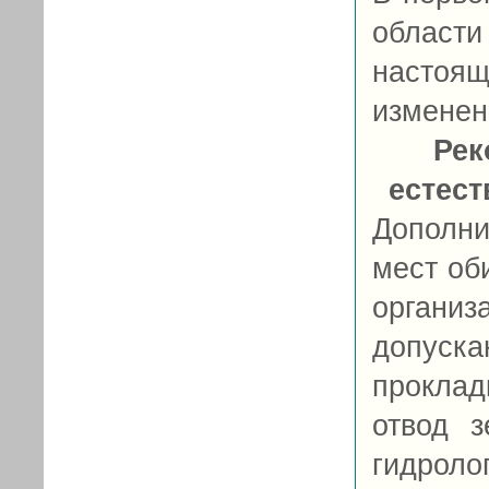
област
настоя
изменен
Рек
естес
Дополни
мест об
орган
допуск
прокла
отвод 
гидроло