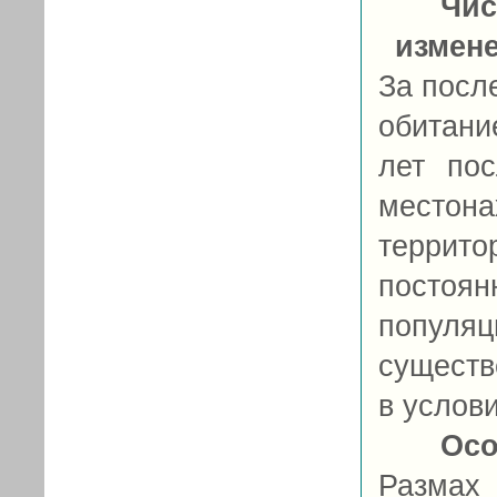
Чис
измен
За посл
обитани
лет пос
место
терри
постоя
попул
существ
в услов
Осо
Размах