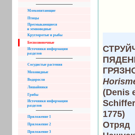
Млекопитающие
Птицы
Пресмыкающиеся
и земноводные
Круглоротые и рыбы
Беспозвоночные
СТРУЙ
Источники информации
разделов
ПЯДЕН
Сосудистые растения
ГРЯЗН
Моховидные
Horisme
Водоросли
Лишайники
(Denis 
Грибы
Schiffer
Источники информации
разделов
1775)
Приложение 1
Отряд
Приложение 2
Приложение 3