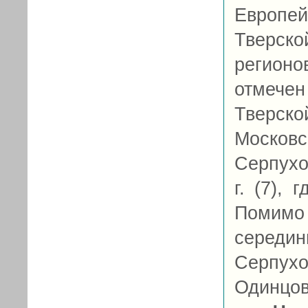
Европей
Тверск
регионо
отмечен
Тверско
Московс
Серпухо
г. (7), 
Помимо 
середи
Серпух
Одинцовс