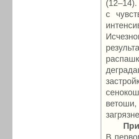
(12–14)
с чувст
интенс
Исчезно
резуль
распа
деграда
застро
сеноко
ветош
загрязн
При
В перво