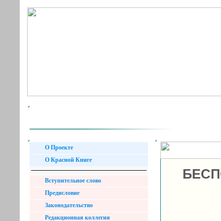
О Проекте
О Красной Книге
БЕСП
Вступительное слово
Предисловие
Законодательство
Редакционная коллегия