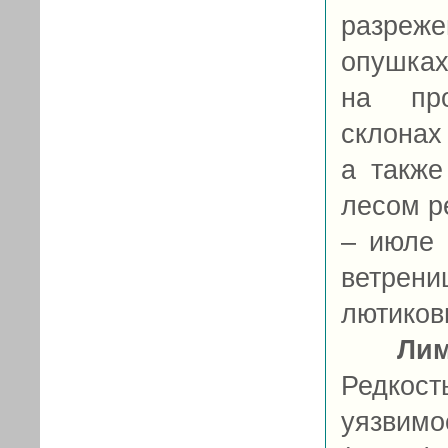
разреж
опушках
на про
склонах
а также
лесом ре
– июле 
ветрени
лютиковы
Ли
Редкост
уязвим