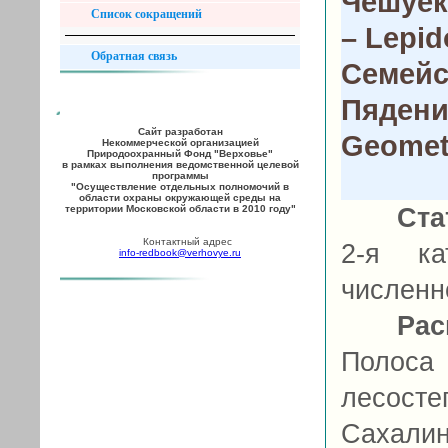
Чешуе
Список сокращений
– Lepid
Обратная связь
Семейс
Пядени
Сайт разработан
Geomet
Некоммерческой организацией
Природоохранный Фонд "Верховье"
в рамках выполнения ведомственной целевой
программы
"Осуществление отдельных полномочий в
области охраны окружающей среды на
территории Московской области в 2010 году"
Ста
Контактный адрес
2-я ка
info-redbook@verhovye.ru
численн
Рас
Полос
лесосте
Сахали