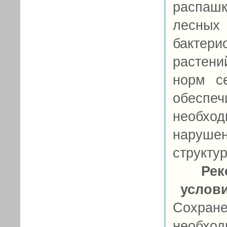
распаш
лесных 
бактер
растени
норм с
обеспеч
необхо
наруше
структур
Рек
услов
Сохран
необход