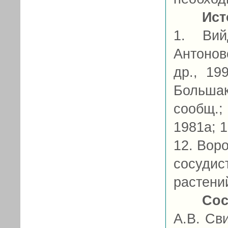
Ист
1. Вий
Антонов
др., 19
Большак
сообщ.;
1981а; 1
12. Вор
сосуди
растений
Сос
А.В. Св