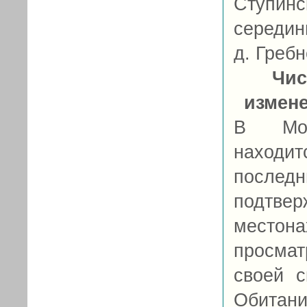
Ступинс
середины
д. Гребне
Чис
измен
В Мос
находит
после
подтв
местон
просма
своей с
Обитан