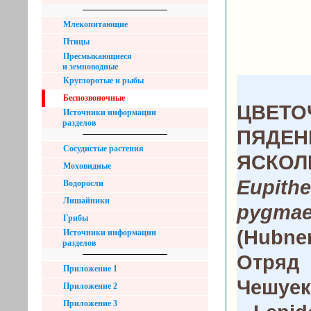
Млекопитающие
Птицы
Пресмыкающиеся
и земноводные
Круглоротые и рыбы
Беспозвоночные
ЦВЕТО
Источники информации
разделов
ПЯДЕН
Сосудистые растения
ЯСКОЛ
Моховидные
Eupithe
Водоросли
Лишайники
pygmae
Грибы
(Hubner
Источники информации
разделов
Отряд
Приложение 1
Чешуе
Приложение 2
Приложение 3