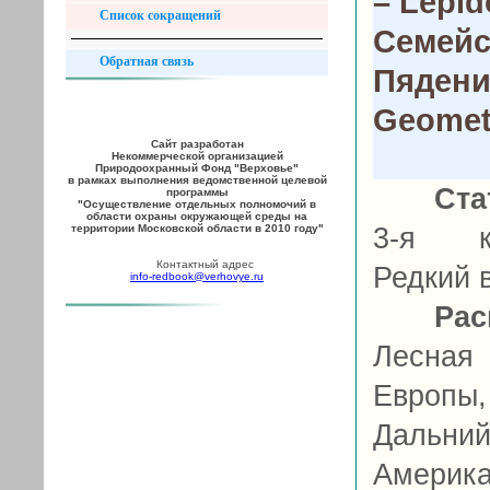
– Lepid
Список сокращений
Семейс
Обратная связь
Пядени
Geomet
Сайт разработан
Некоммерческой организацией
Природоохранный Фонд "Верховье"
в рамках выполнения ведомственной целевой
Ста
программы
"Осуществление отдельных полномочий в
области охраны окружающей среды на
территории Московской области в 2010 году"
3-я ка
Контактный адрес
Редкий 
info-redbook@verhovye.ru
Рас
Лесная
Европы
Дальни
Америк