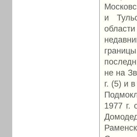
Московс
и Туль
област
недавни
границы
последн
не на З
г. (5) и
Подмокло
1977 г. 
Домоде
Раменск