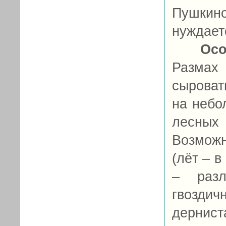
Пушкинс
нуждает
Осо
Размах 
сырова
на небо
лесных
Возмож
(лёт – в
– разл
гвоздич
дернис