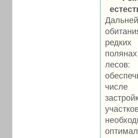
естес
Дальне
обитан
редких
полянах
лесов
обеспеч
числе 
застро
участк
необхо
оптимал