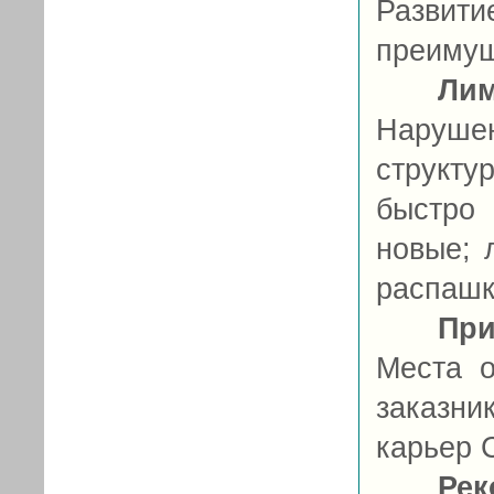
Разв
преимуще
Ли
Наруше
структу
быстро
новые; 
распашк
При
Места о
заказни
карьер 
Рек