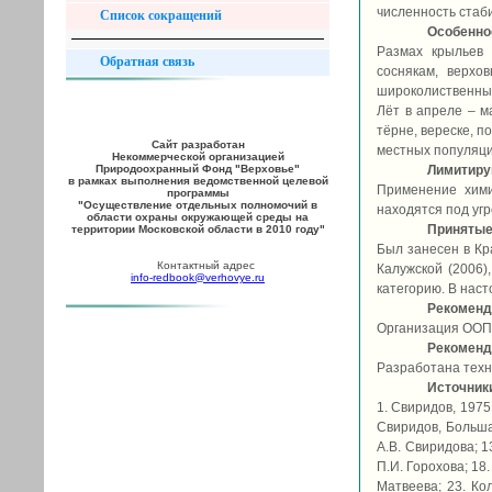
численность стаб
Список сокращений
Особеннос
Размах крыльев 
Обратная связь
соснякам, верхо
широколиственных
Лёт в апреле – м
тёрне, вереске, п
Сайт разработан
местных популяций
Некоммерческой организацией
Природоохранный Фонд "Верховье"
Лимитир
в рамках выполнения ведомственной целевой
Применение хими
программы
"Осуществление отдельных полномочий в
находятся под угр
области охраны окружающей среды на
Принятые
территории Московской области в 2010 году"
Был занесен в Кра
Контактный адрес
Калужской (2006)
info-redbook@verhovye.ru
категорию. В нас
Рекоменд
Организация ООПТ
Рекоменд
Разработана техно
Источник
1. Свиридов, 1975;
Свиридов, Большак
А.В. Свиридова; 1
П.И. Горохова; 18
Матвеева; 23. Кол