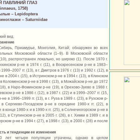
 ПАВЛИНИЙ ГЛАЗ
innaeus, 1758)
лые – Lepidoptera
ноглазки – Saturniidae
кий вид.
ранение
Сибирь, Приамурье, Монголия, Китай; обнаружен во всех
ельных Московской области (1–9). В Московской области
 (10), распространен локально, но широко (1). После 1970 г.
инском р-не в 1974 г. (11), в Воскресенском р-не в 1983–
в 1999–2007 гг. (13), в г. Дмитров в 1976 г. (13) и 1992 г. (12), в
 в 2004 г. (15), в Истринском р-не в 1994 г. (13), в Клинском
), в Коломенском р-не в 1998 г. (13), в Можайском р-не до 1972
. (18), в Наро-Фоминском р-не (19), в Орехово-Зуево в 1988 г.
вском р-не в 1986 г. (12), в 1987 г. (22) и в 1999–2007 гг. (15,
не в 1996–1999 гг. (13), в г. Руза в 1989 г. (23), в Рузском р-
, в Сергиево-Посадском р-не в середине 1980-х гг. (22), в
в конце 1980-х и в 1990-х гг. (25), в Солнечногорском р-не в
12), в Ступинском р-не в 2005 г. (26), в г. Химки в 1989 г. и в
урском р-не в 1994 г. (27), в 1998 г. (13), в 2000 г. (28) и после
сть и тенденции ее изменения
0 лет четыре популяции утрачены, однако в целом