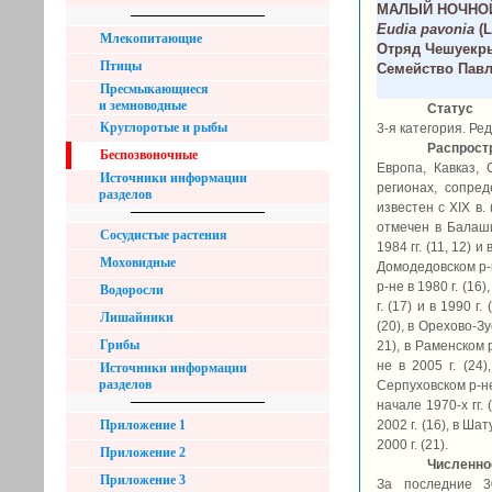
МАЛЫЙ НОЧНОЙ
Eudia pavonia
(L
Млекопитающие
Отряд Чешуекры
Птицы
Семейство Павли
Пресмыкающиеся
и земноводные
Статус
Круглоротые и рыбы
3-я категория. Ред
Распрост
Беспозвоночные
Европа, Кавказ, 
Источники информации
регионах, сопред
разделов
известен с XIX в.
отмечен в Балаших
Сосудистые растения
1984 гг. (11, 12) и 
Моховидные
Домодедовском р-не
р-не в 1980 г. (16
Водоросли
г. (17) и в 1990 г
Лишайники
(20), в Орехово-Зуе
Грибы
21), в Раменском р-
не в 2005 г. (24)
Источники информации
разделов
Серпуховском р-не 
начале 1970-х гг. (
Приложение 1
2002 г. (16), в Шат
2000 г. (21).
Приложение 2
Численно
Приложение 3
За последние 3