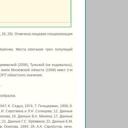
22, 26, 29). Отмечена пищевая специализация
бабочек. Места обитания трех популяций
имирской (2006), Тульской (не издавалась),
 книги Московской области (1998) имел 2-ю
ООПТ областного значения.
.
сообразна.
 1947; 6. Седых, 1974; 7. Гельцерман, 1906; 8.
М.И. Сироткина и Л.Н. Солнцева; 12. Данные
монова; 16. Данные В.А. Минина; 17. Данные
; 21. Данные Г.С. Ерёмкина; 22. Данные Е.М.
, Осипова, 1994; 26. А.А. Скроботов, личн.