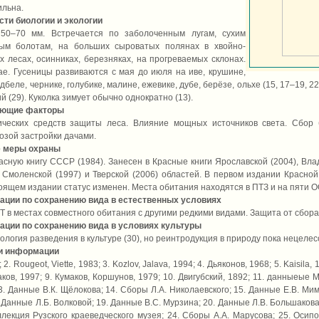
ильна.
ти биологии и экологии
50–70 мм. Встречается по заболоченным лугам, сухим
вым болотам, на больших сыроватых полянах в хвойно-
 лесах, осинниках, березняках, на прогреваемых склонах.
ае. Гусеницы развиваются с мая до июля на иве, крушине,
одбеле, чернике, голубике, малине, ежевике, дубе, берёзе, ольхе (15, 17–19, 
 (29). Куколка зимует обычно однократно (13).
ующие факторы
ческих средств защиты леса. Влияние мощных источников света. Сбор 
озой застройки дачами.
 меры охраны
сную книгу СССР (1984). Занесен в Красные книги Ярославской (2004), Влад
, Смоленской (1997) и Тверской (2006) областей. В первом издании Красной
тоящем издании статус изменен. Места обитания находятся в ПТЗ и на пяти 
ации по сохранению вида в естественных условиях
 в местах совместного обитания с другими редкими видами. Защита от сбора
ации по сохранению вида в условиях культуры
логия разведения в культуре (30), но реинтродукция в природу пока нецеле
и информации
 2. Rougeot, Viette, 1983; 3. Kozlov, Jalava, 1994; 4. Дьяконов, 1968; 5. Kaisila,
ов, 1997; 9. Кумаков, Коршунов, 1979; 10. Двигубский, 1892; 11. данныеые 
3. Данные В.К. Щёлокова; 14. Сборы Л.А. Николаевского; 15. Данные Е.В. Ми
. Данные Л.Б. Волковой; 19. Данные В.С. Мурзина; 20. Данные Л.В. Большакова
лекция Рузского краеведческого музея; 24. Сборы А.А. Марусова; 25. Осипов