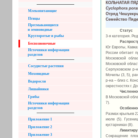
КОЛЬЧАТАЯ ПЯ
Cyclophora pora
Млекопитающие
Отряд Чешуекры
Птицы
Семейство Пяде
Пресмыкающиеся
и земноводные
Статус
Круглоротые и рыбы
3-я категория. Ред
Распрост
Беспозвоночные
Юг Европы, Кавка
Источники информации
России обитает п
разделов
Московской облас
Московской област
Сосудистые растения
Серпуховском р-н
Моховидные
Мочилы (3, 5), р
р-на – близ с. Ко
Водоросли
окрестностях г. До
Лишайники
Численно
Грибы
В Московской обла
7).
Источники информации
разделов
Особеннос
Размах крыльев 2
Приложение 1
июле (5). Гусени
кустарниках (8).
Приложение 2
Лимитир
Приложение 3
Сокращение пло