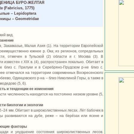
ДЕНИЦА БУРО-ЖЕЛТАЯ
ta
(Fabricius, 1775)
лые – Lepidoptera
ницы – Geometridae
кий вид.
ранение
з, Закавказье, Малая Азия (1). На территории Европейской
реимущественно южнее р. Ока; из регионов, сопредельных
ти, отмечен в Тульской (2) области и г. Москва (3). В
и известен с XIX в. (4), распространен локально. Обитает в
е близ с. Прилуки и в Серебряно-Прудском р-не близ с.
анее отмечался на территории современных Воскресенского
нобеево, Одинцовского р-на – близ Николиной Горы, а также в
модедово (5, 6).
сть и тенденции ее изменения
сти численность находится на постоянно низком уровне (5,
ти биологии и экологии
2–24 мм. Обитает в широколиственных лесах. Лёт бабочек в
цы развиваются на дубе, реже – на берёзах или ясене и
ующие факторы
щади и ухудшение состояния широколиственных лесов.