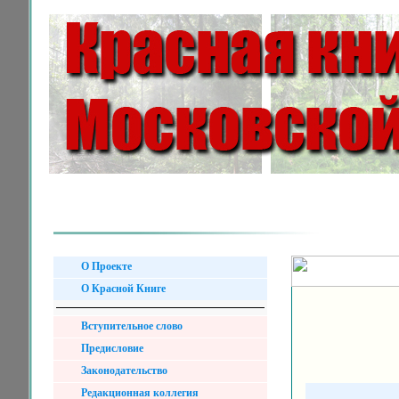
О Проекте
О Красной Книге
Вступительное слово
Предисловие
Законодательство
Редакционная коллегия