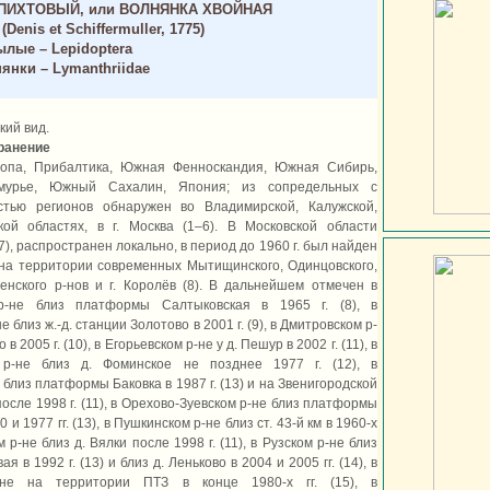
ПИХТОВЫЙ, или ВОЛНЯНКА ХВОЙНАЯ
(Denis et Schiffermuller, 1775)
лые – Lepidoptera
янки – Lymanthriidae
кий вид.
ранение
опа, Прибалтика, Южная Фенноскандия, Южная Сибирь,
мурье, Южный Сахалин, Япония; из сопредельных с
стью регионов обнаружен во Владимирской, Калужской,
кой областях, в г. Москва (1–6). В Московской области
 (7), распространен локально, в период до 1960 г. был найден
 на территории современных Мытищинского, Одинцовского,
енского р-нов и г. Королёв (8). В дальнейшем отмечен в
р-не близ платформы Салтыковская в 1965 г. (8), в
 близ ж.-д. станции Золотово в 2001 г. (9), в Дмитровском р-
в 2005 г. (10), в Егорьевском р-не у д. Пешур в 2002 г. (11), в
 р-не близ д. Фоминское не позднее 1977 г. (12), в
близ платформы Баковка в 1987 г. (13) и на Звенигородской
сле 1998 г. (11), в Орехово-Зуевском р-не близ платформы
 и 1977 гг. (13), в Пушкинском р-не близ ст. 43-й км в 1960-х
ом р-не близ д. Вялки после 1998 г. (11), в Рузском р-не близ
 в 1992 г. (13) и близ д. Леньково в 2004 и 2005 гг. (14), в
-не на территории ПТЗ в конце 1980-х гг. (15), в