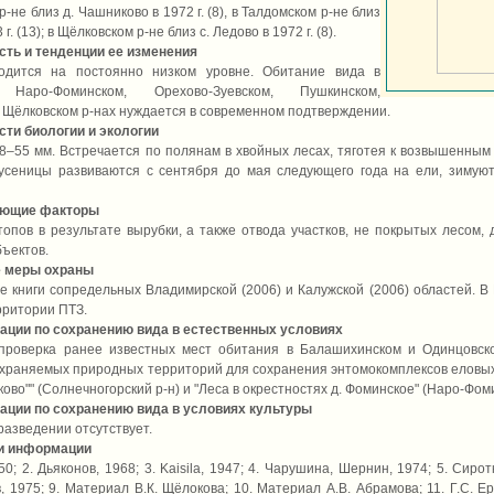
-не близ д. Чашниково в 1972 г. (8), в Талдомском р-не близ
г. (13); в Щёлковском р-не близ с. Ледово в 1972 г. (8).
сть и тенденции ее изменения
одится на постоянно низком уровне. Обитание вида в
 Наро-Фоминском, Орехово-Зуевском, Пушкинском,
 Щёлковском р-нах нуждается в современном подтверждении.
ти биологии и экологии
8–55 мм. Встречается по полянам в хвойных лесах, тяготея к возвышенным 
Гусеницы развиваются с сентября до мая следующего года на ели, зимуют (
ующие факторы
опов в результате вырубки, а также отвода участков, не покрытых лесом,
ъектов.
 меры охраны
е книги сопредельных Владимирской (2006) и Калужской (2006) областей. В
рритории ПТЗ.
ации по сохранению вида в естественных условиях
проверка ранее известных мест обитания в Балашихинском и Одинцовско
храняемых природных территорий для сохранения энтомокомплексов еловых л
во"" (Солнечногорский р-н) и "Леса в окрестностях д. Фоминское" (Наро-Фоми
ации по сохранению вида в условиях культуры
разведении отсутствует.
и информации
50; 2. Дьяконов, 1968; 3. Kaisila, 1947; 4. Чарушина, Шернин, 1974; 5. Сирот
, 1975; 9. Материал В.К. Щёлокова; 10. Материал А.В. Абрамова; 11. Г.С. Ер