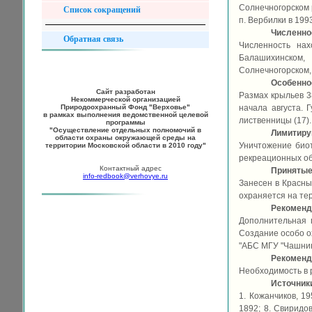
Солнечногорском р
Список сокращений
п. Вербилки в 1993 
Численно
Обратная связь
Численность нах
Балашихинском,
Солнечногорском,
Особеннос
Сайт разработан
Размах крыльев 3
Некоммерческой организацией
Природоохранный Фонд "Верховье"
начала августа. 
в рамках выполнения ведомственной целевой
лиственницы (17).
программы
"Осуществление отдельных полномочий в
Лимитир
области охраны окружающей среды на
Уничтожение биот
территории Московской области в 2010 году"
рекреационных об
Контактный адрес
Принятые
info-redbook@verhovye.ru
Занесен в Красны
охраняется на те
Рекоменд
Дополнительная 
Создание особо о
"АБС МГУ "Чашнико
Рекоменд
Необходимость в 
Источник
1. Кожанчиков, 19
1892; 8. Свиридов