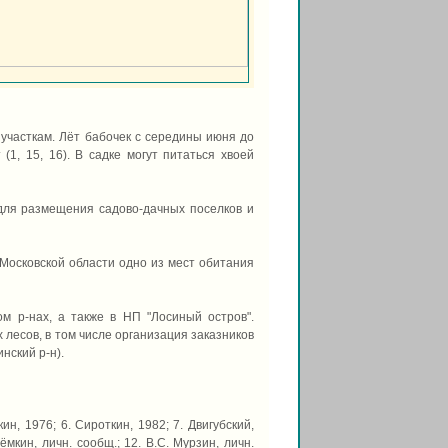
участкам. Лёт бабочек с середины июня до
1, 15, 16). В садке могут питаться хвоей
 для размещения садово-дачных поселков и
 Московской области одно из мест обитания
м р-нах, а также в НП "Лосиный остров".
есов, в том числе организация заказников
нский р-н).
кин, 1976; 6. Сироткин, 1982; 7. Двигубский,
ёмкин, личн. сообщ.; 12. В.С. Мурзин, личн.