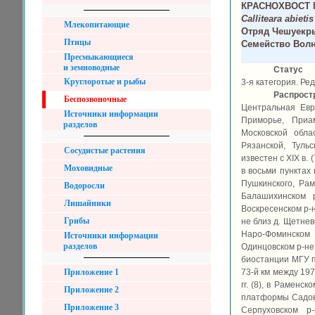
КРАСНОХВОСТ 
Calliteara abietis
Млекопитающие
Отряд Чешуекры
Птицы
Семейство Волн
Пресмыкающиеся
и земноводные
Статус
Круглоротые и рыбы
3-я категория. Ред
Распрост
Беспозвоночные
Центральная Евр
Источники информации
Приморье, Приа
разделов
Московской обла
Рязанской, Тульс
Сосудистые растения
известен с XIX в.
Моховидные
в восьми пунктах
Пушкинского, Рам
Водоросли
Балашихинском 
Лишайники
Воскресенском р-не
Грибы
не близ д. Щетнево 
Наро-Фоминском
Источники информации
разделов
Одинцовском р-не 
биостанции МГУ по
Приложение 1
73-й км между 1970
гг. (8), в Раменск
Приложение 2
платформы Садовая
Приложение 3
Серпуховском р