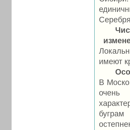
едини
Серебря
Чис
измен
Локаль
имеют к
Осо
В Моско
очень 
характ
бугра
остепне