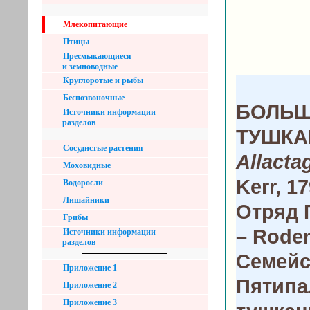
Млекопитающие
Птицы
Пресмыкающиеся
и земноводные
Круглоротые и рыбы
Беспозвоночные
БОЛЬ
Источники информации
разделов
ТУШКА
Сосудистые растения
Allacta
Моховидные
Kerr, 1
Водоросли
Лишайники
Отряд 
Грибы
– Roden
Источники информации
разделов
Семейс
Приложение 1
Пятип
Приложение 2
Приложение 3