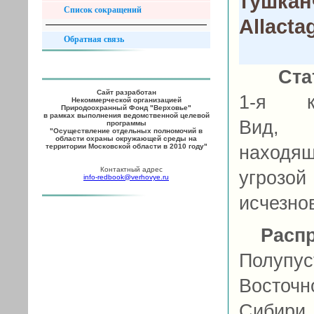
тушкан
Список сокращений
Allacta
Обратная связь
Ста
Сайт разработан
1-я ка
Некоммерческой организацией
Природоохранный Фонд "Верховье"
в рамках выполнения ведомственной целевой
Вид,
программы
"Осуществление отдельных полномочий в
области охраны окружающей среды на
территории Московской области в 2010 году"
находящ
Контактный адрес
угрозой
info-redbook@verhovye.ru
исчезно
Расп
Полупус
Восточн
Сибири