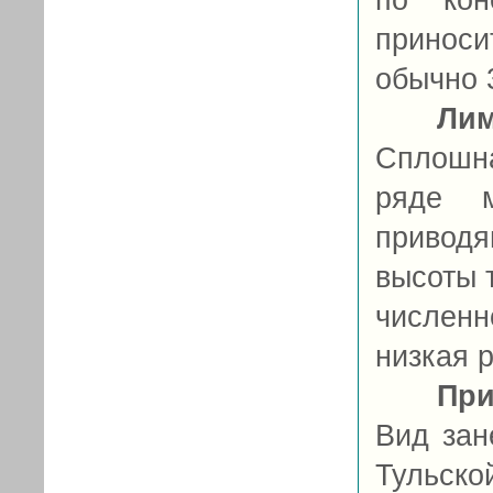
по кон
приносит
обычно 
Ли
Сплошн
ряде м
привод
высоты 
числен
низкая 
При
Вид зан
Тульско