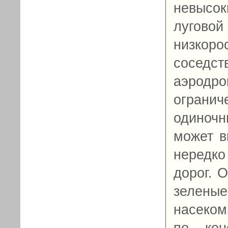
невысо
лугово
низкор
соседс
аэрод
ограни
одиноч
может в
нередко
дорог. 
зелен
насеком