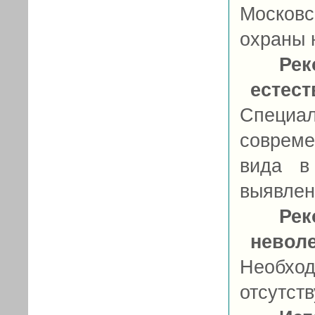
Москов
охраны 
Рек
естес
Специа
совреме
вида в
выявлен
Рек
невол
Необход
отсутств