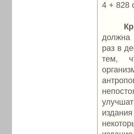
4 + 828 с
Кр
должна 
раз в де
тем, ч
организ
антро
непост
улучшат
издания
некото