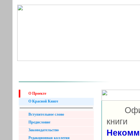
О Проекте
О Красной Книге
Официа
Вступительное слово
книги
Предисловие
Законодательство
Неко
Редакционная коллегия