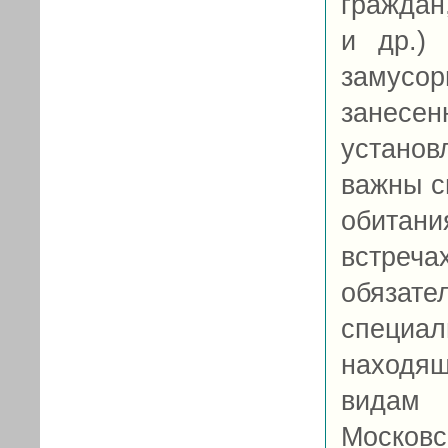
граждан,
и др.) 
замусор
занесе
установ
важны с
обитан
встреча
обязат
специа
находя
видам 
Московс