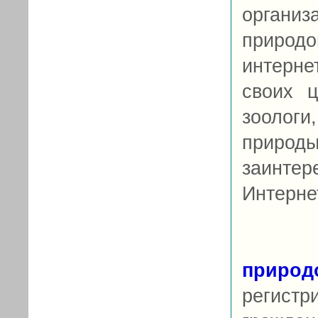
органи
природо
интерн
своих ц
зоологи
прир
заинте
Интерне
природ
регист