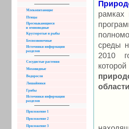
Природ
Млекопитающие
рамках 
Птицы
програ
Пресмыкающиеся
и земноводные
полном
Круглоротые и рыбы
Беспозвоночные
среды н
Источники информации
разделов
2010 г
Сосудистые растения
которой
Моховидные
приро
Водоросли
Лишайники
област
Грибы
Источники информации
разделов
Приложение 1
Очер
Приложение 2
Приложение 3
находя