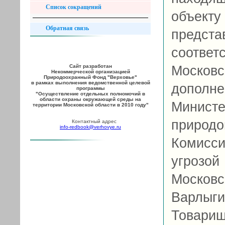
Список сокращений
объект
Обратная связь
предс
соотве
Сайт разработан
Москов
Некоммерческой организацией
Природоохранный Фонд "Верховье"
в рамках выполнения ведомственной целевой
допол
программы
"Осуществление отдельных полномочий в
области охраны окружающей среды на
Мини
территории Московской области в 2010 году"
природ
Контактный адрес
info-redbook@verhovye.ru
Комисс
угрозой
Москов
Варлыгин
Товарищ