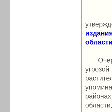
Предс
утверж
издан
област
Очерки
угрозой
растите
упомин
района
области